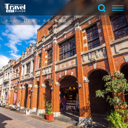
メ
イ
全文検索
ン
ホーム
目的地
スポット検索
コ
ン
テ
ン
ツ
セ
ク
シ
ョ
ン
に
行
く