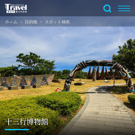
メ
イ
全文検索
ン
ホーム
目的地
スポット検索
コ
ン
テ
ン
ツ
セ
ク
シ
ョ
ン
に
行
く
十三行博物館