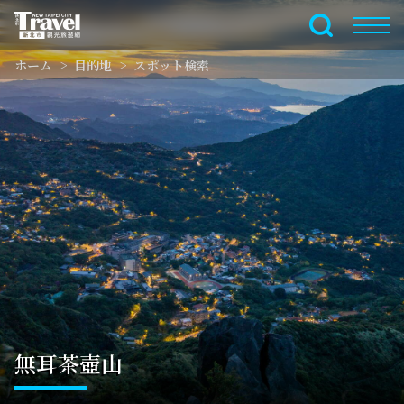
メ
イ
全文検索
ン
ホーム
目的地
スポット検索
コ
ン
テ
ン
ツ
セ
ク
シ
ョ
ン
に
行
く
無耳茶壺山