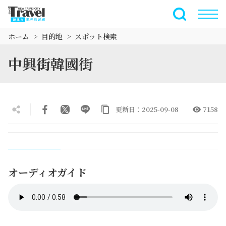
メ
イ
全文検索
ン
ホーム
目的地
スポット検索
コ
ン
中興街韓國街
テ
ン
ツ
セ
更新日：2025-09-08
7158
ク
シ
ョ
ン
に
オーディオガイド
行
く