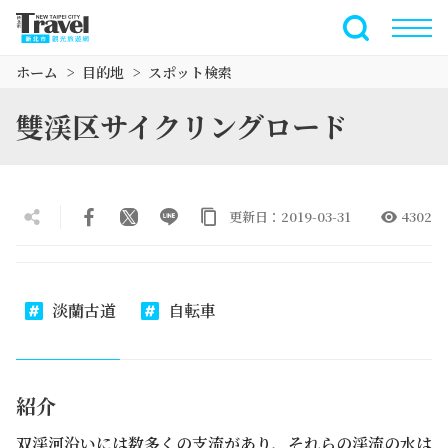
メ
イ
全文検索
ン
ホーム
目的地
スポット検索
コ
ン
雙渓区サイクリングロード
テ
ン
ツ
セ
更新日：2019-03-31
4302
ク
シ
ョ
ン
淡蘭古道
自転車
に
行
く
紹介
双渓河沿いには数多くの支流があり、それらの渓流の水は