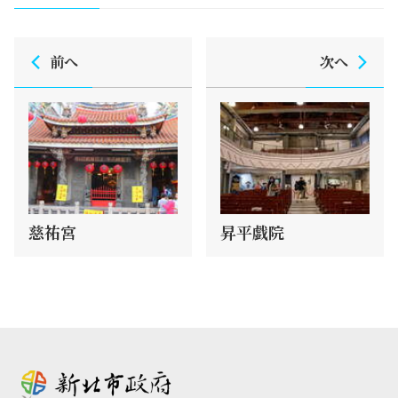
前へ
次へ
慈祐宮
昇平戯院