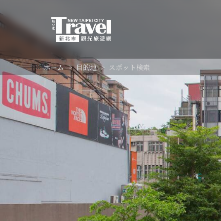
メ
イ
ン
コ
ン
テ
:::
ホーム
目的地
スポット検索
ン
ツ
セ
ク
シ
ョ
ン
に
行
く