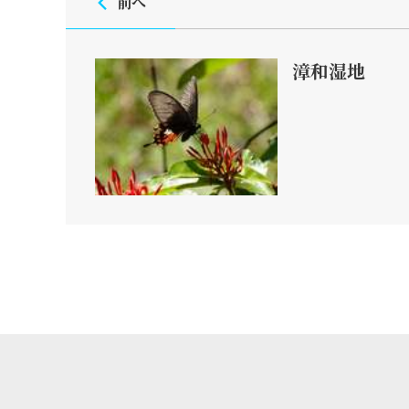
前へ
漳和湿地