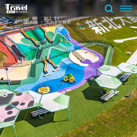
メ
イ
全文検索
ン
ホーム
目的地
スポット検索
コ
ン
テ
ン
ツ
セ
ク
シ
ョ
ン
に
行
く