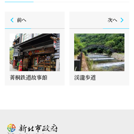
前へ
次へ
菁桐鉄道故事館
渓瀧歩道