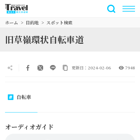
メ
イ
全文検索
ン
ホーム
目的地
スポット検索
コ
ン
旧草嶺環状自転車道
テ
ン
ツ
セ
更新日：2024-02-06
7948
ク
シ
ョ
ン
自転車
に
行
く
オーディオガイド