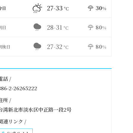
27-33
30
今日
%
°C
28-31
80
明日
%
°C
27-32
80
明後日
%
°C
電話 /
886-2-26265222
住所 /
台湾新北市淡水区中正路一段2号
関連リンク /