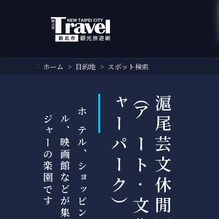
メ
イ
ン
コ
ン
テ
:::
ホーム
目的地
スポット検索
ン
ツ
セ
滬
尾
芸
文
休
閒
園
区
（
ア
ー
ト
‧
文
化
レ
ジ
ャ
ー
パ
ー
ク
）
ク
す
ホ
テ
ル
、
シ
ョ
ッ
ピ
ン
グ
モ
ー
ル
、
映
画
館
な
ど
が
集
結
し
た
レ
ジ
ャ
ー
の
楽
園
で
シ
ョ
ン
に
行
く