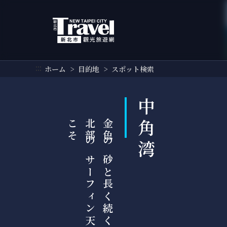
メ
イ
ン
コ
ン
テ
:::
ホーム
目的地
スポット検索
ン
ツ
セ
中角湾
ク
そ
金
色
の
砂
と
長
く
続
く
波
、
台
湾
北
部
の
サ
ー
フ
ィ
ン
天
国
へ
よ
う
こ
シ
ョ
ン
に
行
く