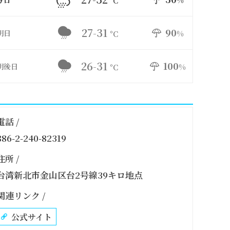
%
°C
27-31
90
明日
%
°C
26-31
100
明後日
%
°C
電話 /
886-2-240-82319
住所 /
台湾新北市金山区台2号線39キロ地点
関連リンク /
公式サイト