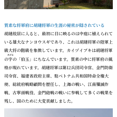
質素な将軍府に胡璉将軍の生涯の秘密が隠されている
胡璉故居に入ると、最初に目に映るのは中庭に植えられて
いる雄大なナンヨウスギであり、これは胡璉将軍の陸軍上
級大将の階級を象徴しています。カイヅイブキは胡璉将軍
あざな
の
字
の「伯玉」にちなんでいます。質素の中に将軍府の風
格が現れています。胡璉将軍は第12兵団司令官、金門防衛
司令官、福建省政府主席、駐ベトナム共和国特命全権大
使、総統府戦略顧問を歴任し、上海の戦い、江南殲滅作
戦、古寧頭戦役、金門砲戦の戦いに参戦して多くの戦果を
残し、国のために大変貢献しました。