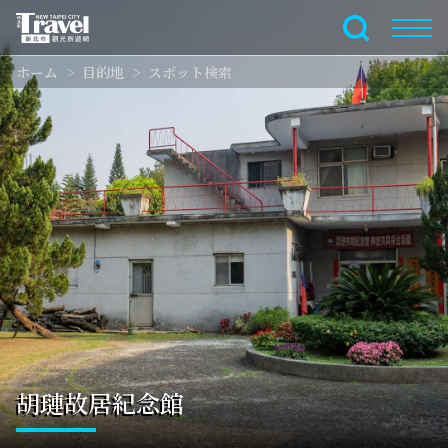
メ
イ
全文検索
ン
ホーム
目的地
スポット検索
コ
ン
テ
ン
ツ
セ
ク
シ
ョ
ン
に
行
く
胡璉故居紀念館