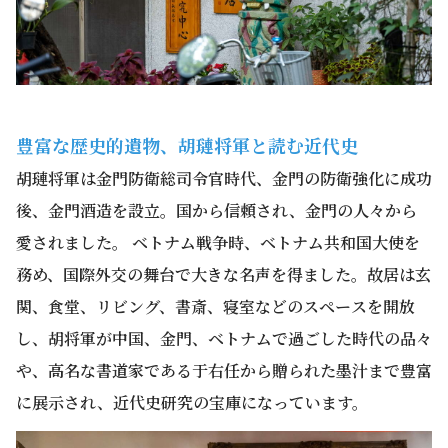
豊富な歴史的遺物、胡璉将軍と読む近代史
胡璉将軍は金門防衛総司令官時代、金門の防衛強化に成功
後、金門酒造を設立。国から信頼され、金門の人々から
愛されました。 ベトナム戦争時、ベトナム共和国大使を
務め、国際外交の舞台で大きな名声を得ました。故居は玄
関、食堂、リビング、書斎、寝室などのスペースを開放
し、胡将軍が中国、金門、ベトナムで過ごした時代の品々
や、高名な書道家である于右任から贈られた墨汁まで豊富
に展示され、近代史研究の宝庫になっています。