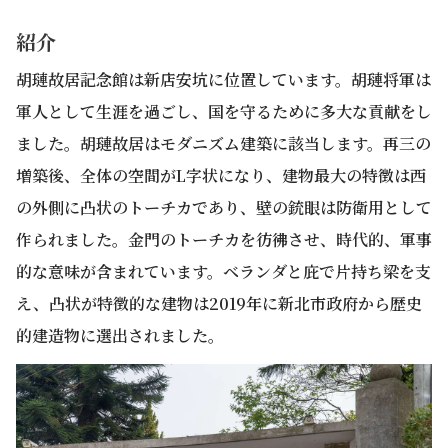
紹介
胡璉故居記念館は新店安坑に位置しています。胡璉将軍は
軍人として生涯を過ごし、国を守るために多大な貢献をし
ました。胡璉故居はモダニズム建築に該当します。再三の
増築後、全体の空間がL字状になり、建物最大の特徴は西
の外側に凸状のトーチカであり、壁の銃眼は防衛用として
作られました。金門のトーチカを彷彿させ、時代的、軍事
的な意味が含まれています。ベランダと庇で片持ち梁を支
え、凸状が特徴的な建物は2019年に新北市政府から歴史
的建造物に選出されました。