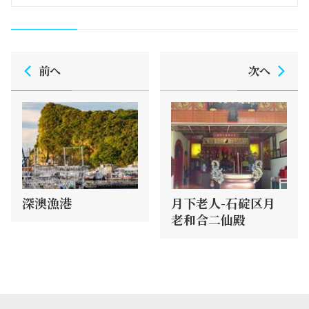
前へ
次へ
深澳漁港
月下老人-石碇区月
老和合二仙殿