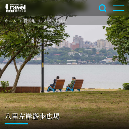
メ
イ
全文検索
ン
ホーム
目的地
スポット検索
コ
ン
テ
ン
ツ
セ
ク
シ
ョ
ン
に
行
く
八里左岸遊歩広場