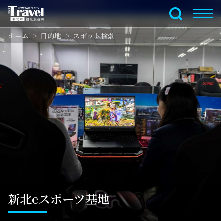
メ
イ
全文検索
ン
ホーム
目的地
スポット検索
コ
ン
テ
ン
ツ
セ
ク
シ
ョ
ン
に
行
く
新北eスポーツ基地