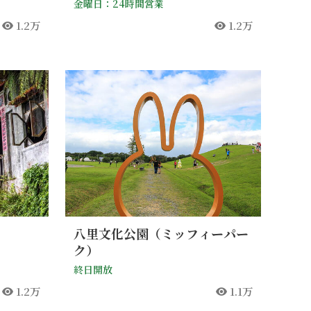
金曜日：24時間営業
1.2万
1.2万
人気
人気
八里文化公園（ミッフィーパー
ク）
終日開放
1.2万
1.1万
人気
人気