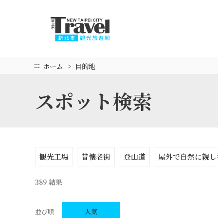
メ
イ
ン
コ
ン
テ
:::
ホーム
目的地
ン
ツ
スポット検索
セ
ク
シ
ョ
ン
に
観光工場
昔懐老街
登山道
屋外で自然に親し
行
く
389 結果
並び順
人気