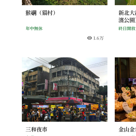
猴硐（猫村）
新北大
濱公園
年中無休
終日開放
1.6万
人気
三和夜市
金山金