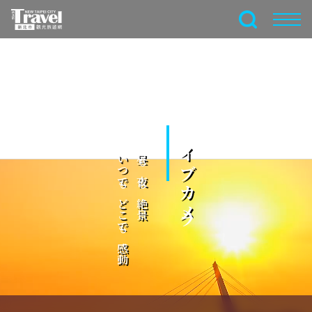
メ
イ
全文検索
ン
コ
ン
テ
ン
ツ
ライブカメラ
セ
ク
いつでもどこでも感動
昼も夜も絶景
シ
ョ
ン
に
行
く