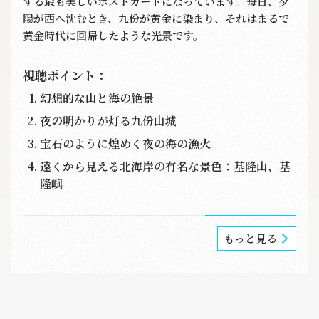
する最も美しいポストカードになっています。每日、夕
陽が西へ沈むとき、九份が黄金に染まり、それはまるで
黄金時代に回帰したような光景です。
視聴ポイント：
幻想的な山と海の絶景
夜の明かりが灯る九份山城
宝石のように煌めく夜の海の漁火
遠くから見える北海岸の有名な景色：基隆山、基
隆嶼
もっと見る