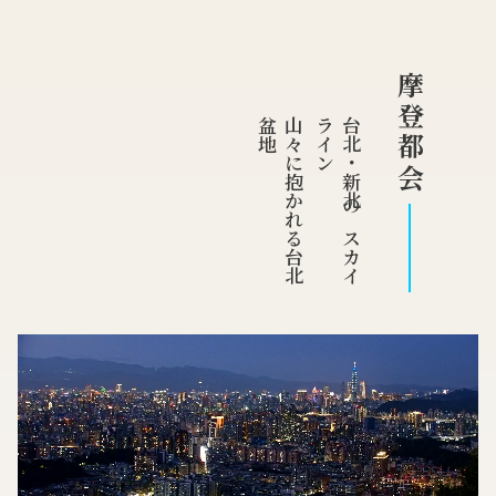
摩登都会
地
山
々
に
抱
か
れ
る
台
北
盆
ン
台
北
・
新
北
の
ス
カ
イ
ラ
イ