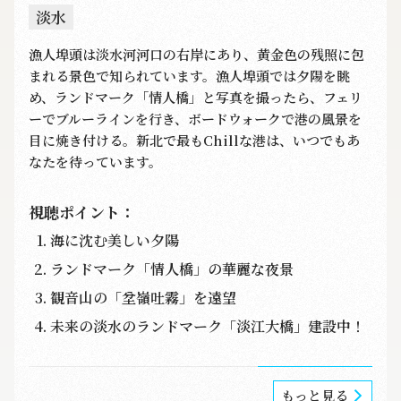
淡水
漁人埠頭は淡水河河口の右岸にあり、黄金色の残照に包
まれる景色で知られています。漁人埠頭では夕陽を眺
め、ランドマーク「情人橋」と写真を撮ったら、フェリ
ーでブルーラインを行き、ボードウォークで港の風景を
目に焼き付ける。新北で最もChillな港は、いつでもあ
なたを待っています。
視聴ポイント：
海に沈む美しい夕陽
ランドマーク「情人橋」の華麗な夜景
観音山の「坌嶺吐霧」を遠望
未来の淡水のランドマーク「淡江大橋」建設中！
もっと見る