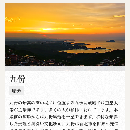
九份
瑞芳
九份の最高の高い場所に位置する九份開成殿では玉皇大
帝が主祭神であり、多くの人が参拝に訪れています。本
殿前の広場からは九份集落を一望できます。独特な傾斜
した景観と奥深い文化ゆえ、九份は新北市を世界へ発信