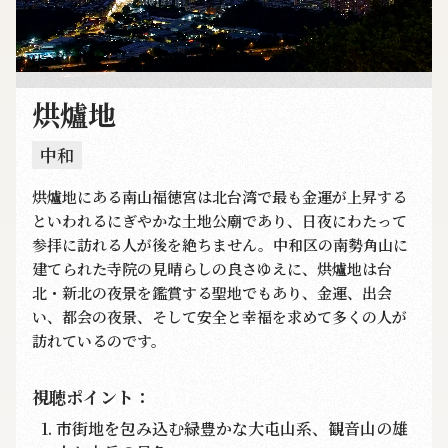
烘爐地
中和
烘爐地にある南山福徳宮は北台湾で最も金運が上昇する
といわれるにぎやかな土地公廟であり、日夜にわたって
参拝に訪れる人が後を絶ちません。中和区の南勢角山に
建てられた寺院の見晴らしの良さゆえに、烘爐地は台
北・新北の夜景を鑑賞する聖地でもあり、金運、出会
い、都会の夜景、そして安全と幸福を求めて多くの人が
訪れているのです。
視聴ポイント：
市街地を包み込む緑豊かな大屯山系、観音山の雄