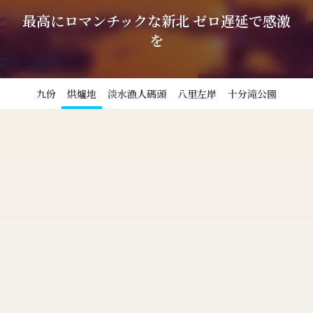
最高にロマンチックな新北 ゼロ遅延で感激
を
九份
烘爐地
淡水漁人碼頭
八里左岸
十分滝公園