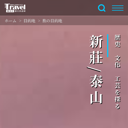
メ
イ
全文検索
ン
ホーム
目的地
旅の目的地
コ
ン
テ
新莊/泰山
歴史、文化、工芸を探る
ン
ツ
セ
ク
シ
ョ
ン
に
行
く