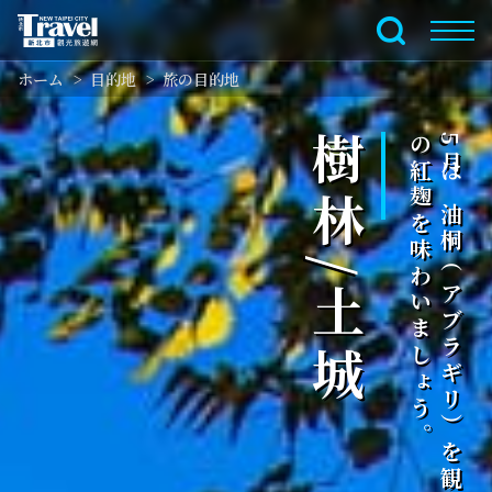
メ
イ
全文検索
ン
ホーム
目的地
旅の目的地
コ
ン
テ
樹林/土城
。
5
月
は
油
桐
（
ア
ブ
ラ
ギ
リ
）
を
観
賞
し
、
地
元
の
紅
麹
を
味
わ
い
ま
し
ょ
う
ン
ツ
セ
ク
シ
ョ
ン
に
行
く