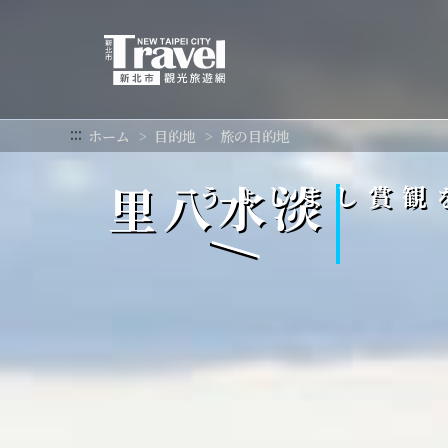
メ
イ
ン
コ
ン
テ
:::
ホーム
目的地
旅の目的地
ン
ツ
八里
歴史的な古跡や文化を観賞しましょう
淡水
/
セ
ク
シ
ョ
ン
に
行
く