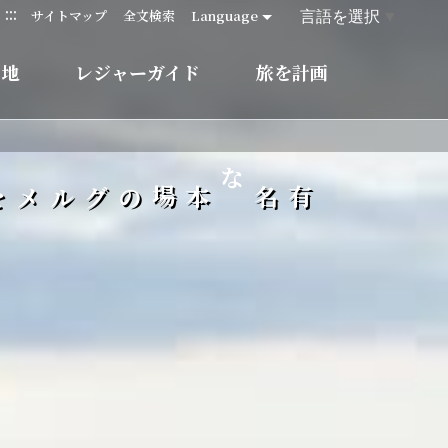
:::
言語を選択
▼
サイトマップ
全文検索
Language
的地
レジャーガイド
旅を計画
有名な本場のグルメを味わい
、