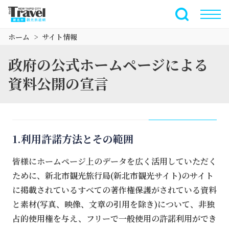
メ
イ
全文検索
ン
ホーム
サイト情報
コ
ン
政府の公式ホームページによる
テ
ン
資料公開の宣言
ツ
セ
ク
シ
1.利用許諾方法とその範囲
ョ
ン
皆様にホームページ上のデータを広く活用していただく
に
ために、新北市観光旅行局(新北市観光サイト)のサイト
行
く
に掲載されているすべての著作権保護がされている資料
と素材(写真、映像、文章の引用を除き)について、非独
占的使用権を与え、フリーで一般使用の許諾利用ができ