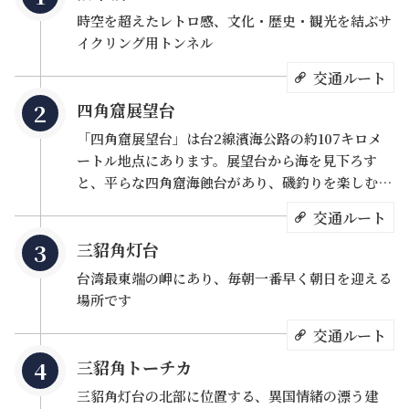
時空を超えたレトロ感、文化・歴史・観光を結ぶサ
イクリング用トンネル
また、コースの途中には山と海が織り成す美しい風景が広
交通ルート
がっており、「台湾の眼」と呼ばれる三貂角灯台に登る
と、純白の建物と青々とした空と海が互いに照り映えるロ
四角窟展望台
マンティックな絶景を楽しむことができます。
「四角窟展望台」は台2線濱海公路の約107キロメ
ートル地点にあります。展望台から海を見下ろす
と、平らな四角窟海蝕台があり、磯釣りを楽しむ釣
り客の姿もよく見られます。遠く前方には宜蘭の亀
交通ルート
山島が見え、左手には台湾最東端に当たる三貂角灯
三貂角灯台
台が立っています。自転車で「旧草嶺環状線自転車
道」を走行する場合は、ここで山と海の絶景を眺め
台湾最東端の岬にあり、毎朝一番早く朝日を迎える
ながら、少し休憩を取るといいでしょう。高台に広
場所です
がる芝生は、後方が海に面しており、明るくロマン
交通ルート
チックな風景から、近年はウェディングフォトスポ
ットとしても人気です。 「四角窟展望台」は大きな
三貂角トーチカ
ハート形の外観が特徴で、白い小石が敷かれている
三貂角灯台の北部に位置する、異国情緒の漂う建
ほか、中空のダブルハートもあしらわれており、カ