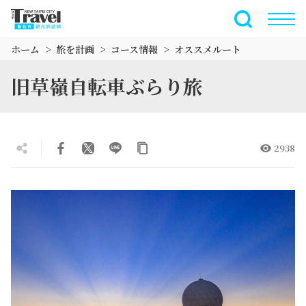
メ
イ
全文検索
ン
ホーム
旅を計画
コース情報
オススメルート
コ
ン
旧草嶺自転車ぶらり旅
テ
ン
ツ
セ
2938
ク
シ
ョ
ン
に
行
く