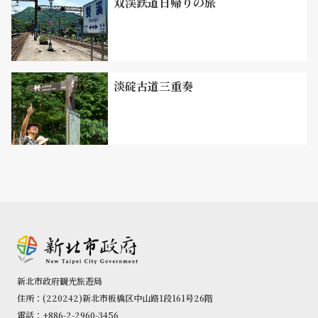
双渓鉄道日帰りの旅
淡碇古道三重奏
新北市政府観光旅遊局
住所：(220242)新北市板橋区中山路1段161号26階
電話：+886-2-2960-3456