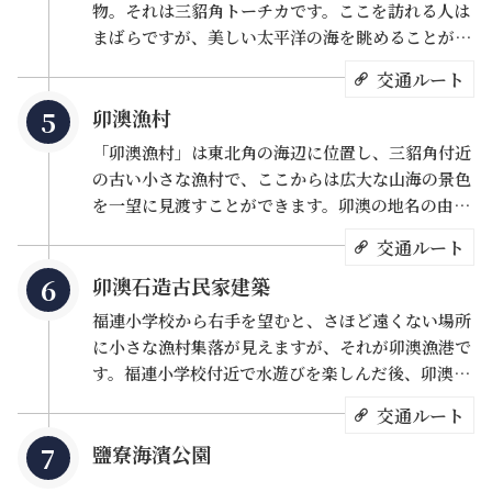
物。それは三貂角トーチカです。ここを訪れる人は
ップルに大変人気があります。
まばらですが、美しい太平洋の海を眺めることがで
きます。昔この地を発見したスペイン人がここを
交通ルート
「サンティアゴ」と名付けたことから、現在この地
潮風に吹かれながら波の音に耳を傾け、浜海公路に沿って
卯澳漁村
は「三貂角」と呼ばれています。ここには台湾の眼
自転車を走らせる、ひと味違った低炭素エコ旅行はいかが
と呼ばれる「三貂角灯台」があるほか、さらに北へ
「卯澳漁村」は東北角の海辺に位置し、三貂角付近
ですか？
少し進むと「三貂角トーチカ」があり、ここからは
の古い小さな漁村で、ここからは広大な山海の景色
台湾の最東端「馬崗漁村」を見ることができます。
を一望に見渡すことができます。卯澳の地名の由来
改築された展望台の白い建物と丸い屋根は地中海ム
は聞くところによると、高い場所から俯瞰で見た際
交通ルート
ードがたっぷりで、もし日の出前にここに来ること
に、その形が漢字の「卯」に似ていることからその
ができたなら、青いギリシャのような幻想的な風景
卯澳石造古民家建築
名前が付いたようです。百年以上もの間、ここの住
をカメラに収めることができるかもしれません！
人はアワビの養殖と魚を捕ることで生計を立て、素
福連小学校から右手を望むと、さほど遠くない場所
朴な暮らしをしてきました。ここに来たら、絶対に
に小さな漁村集落が見えますが、それが卯澳漁港で
「百年の石造りの家」を写真に収めましょう。当時
す。福連小学校付近で水遊びを楽しんだ後、卯澳漁
のケタガラン族(台湾原住民)の住民たちの生活に思
港を目指して北濱公路に沿って東に進むと、漁港に
交通ルート
いを馳せることができる貴重な文化遺産です。皆さ
入る手前付近に、石造りの古民家が数軒立っていま
んに、教える価値があるものと言えば、卯澳漁村に
鹽寮海濱公園
す。石材には海岸の砂岩、小屋組には台湾東部の竹
はもう1グループ特別な村民がいるということで
材が使われており、屋根はかつて野生の茅が敷かれ