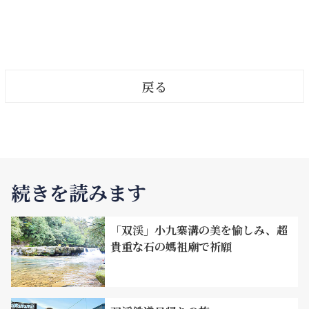
す。それはのんびりとした「猫」です。彼らは日向
ることが多かったです。現地調達の材料で建てられ
ぼっこをしながらあなたを眺めてくるでしょう。そ
たこうした古民家には、まさに昔の人々の生活の知
の姿にはとても癒されます！
恵が詰まっています。石造古民家の多くは、現在荒
廃して倒壊しつつあるため、完全に倒れて消えてし
まう前に、ぜひその歴史の痕跡を見学に訪れてみて
戻る
ください。
続きを読みます
「双渓」小九寨溝の美を愉しみ、超
貴重な石の媽祖廟で祈願