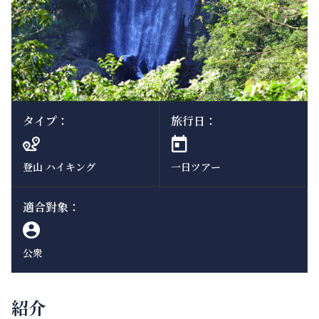
タイプ：
旅行日：
登山 ハイキング
一日ツアー
適合對象：
公衆
紹介