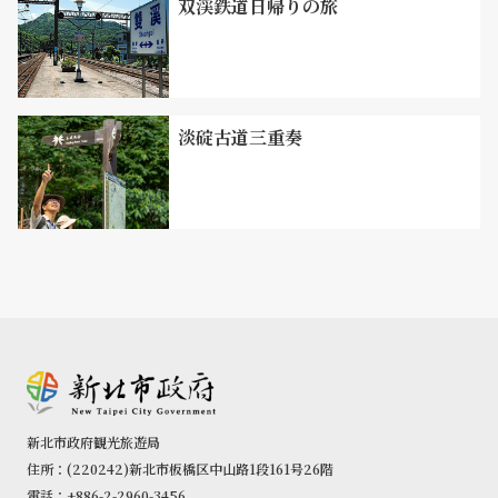
双渓鉄道日帰りの旅
淡碇古道三重奏
新北市政府観光旅遊局
住所：(220242)新北市板橋区中山路1段161号26階
電話：+886-2-2960-3456