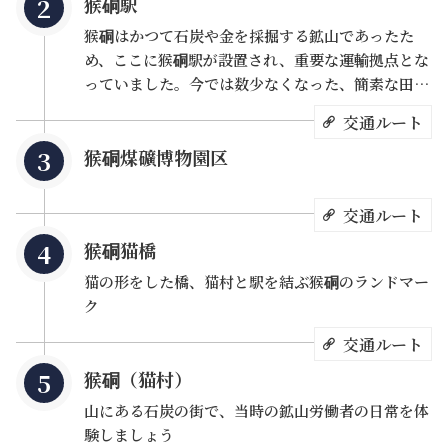
猴硐駅
猴硐はかつて石炭や金を採掘する鉱山であったた
め、ここに猴硐駅が設置され、重要な運輸拠点とな
っていました。今では数少なくなった、簡素な田舎
風の駅です。駅を一歩出ると、周りにはキュートな
交通ルート
猫が描かれたたくさんの看板や猫のイラストやイン
猴硐煤礦博物園区
スタレーションを見ることができます。 「猴硐駅」
に着いたら、可愛い「猫駅長」との記念写真をお忘
れなく。
交通ルート
猴硐猫橋
猫の形をした橋、猫村と駅を結ぶ猴硐のランドマー
ク
交通ルート
猴硐（猫村）
山にある石炭の街で、当時の鉱山労働者の日常を体
験しましょう