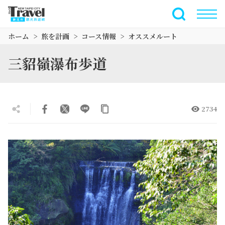
メ
イ
全文検索
ン
ホーム
旅を計画
コース情報
オススメルート
コ
ン
三貂嶺瀑布歩道
テ
ン
ツ
セ
2734
ク
シ
ョ
ン
に
行
く