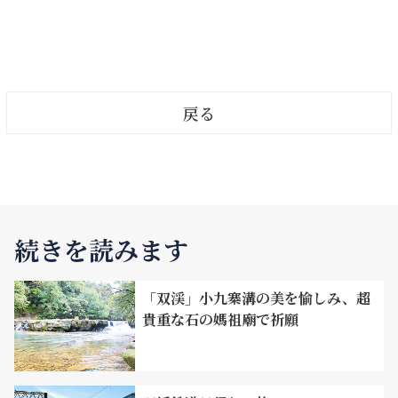
戻る
続きを読みます
「双渓」小九寨溝の美を愉しみ、超
貴重な石の媽祖廟で祈願