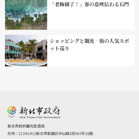
「老梅綠了！」春の息吹伝わる石門
ショッピングと観光‐街の人気スポ
ット巡り
祈堂老街（旧市街）は金瓜石のメインストリートです。山
並みに沿って作られた旧市街は鉱山労働者の主な生活圈で
した。最盛期には八万人もの金採掘者でにぎわい、通りに
は食事処、雑貨店を始め、銀楼（宝石店）、ビリヤード、
酒家(飲み屋/クラブ)などの娯楽施設まで、何でも揃って
いたのです！日本統治時代には「金瓜石銀座」とまで呼ば
れにぎわいましたが、ゴールドラッシュの終結とともに、
金瓜石の人口は2000人を下回るまでに急速に減少しまし
た。にぎわいが去った後の祈堂老街は当時の面影を残して
新北市政府観光旅遊局
おり、レトロな雰囲気が漂っています。改修された「彩虹
住所：(220242)新北市板橋区中山路1段161号26階
階段」はSNSで話題をさらい、この鉱山都市に再び注目