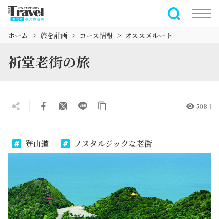
メ
イ
全文検索
ン
ホーム
旅を計画
コース情報
オススメルート
コ
ン
祈堂老街の旅
テ
ン
ツ
セ
5084
ク
シ
ョ
登山道
ノスタルジックな老街
ン
に
行
く