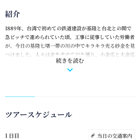
紹介
1889年、台湾で初めての鉄道建設が基隆と台北との間で
急ピッチで進められていた頃、工事に従事していた労働者
が、今日の基隆七堵一帯の川の中でキラキラ光る砂金を見
つけました。人々は金を求めて川を遡り、小金瓜と大金瓜
続きを読む
で地表に露出した金脈をついに発見。こうして北台湾のゴ
ールドラッシュが始まり、静かだった金瓜石と九份は黄金
の歲月へと突入しました。けれども1987年、台金公司は
採掘業務を終了。金瓜石の百年近くにわたる金鉱山の歷史
に終止符が打たれたのです。
ツアースケジュール
隣りにあって、商業が活発な九份とは異なり、鉱山が閉鎖
されたのちの金瓜石は世間から隔絶され、静かな山間の
町に戻っています。山中に埋もれた建物、辺りを見守る巨
1 日目
当日の交通案内