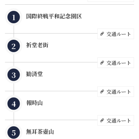
大な関公聖像、路地を行き来する登山客の姿もちらほら。
これが金瓜石の今の姿、そしてその麗しさです。
国際終戦平和記念園区
交通ルート
祈堂老街
交通ルート
勧済堂
交通ルート
報時山
交通ルート
「永遠に忘れない」第二次世界大戦時、金瓜石には日本軍
の捕虜収容所がおかれていました。現地では「督鼻仔寮
無耳茶壺山
（鼻の高い外国人が住むところ）」と呼ばれ、外国人捕