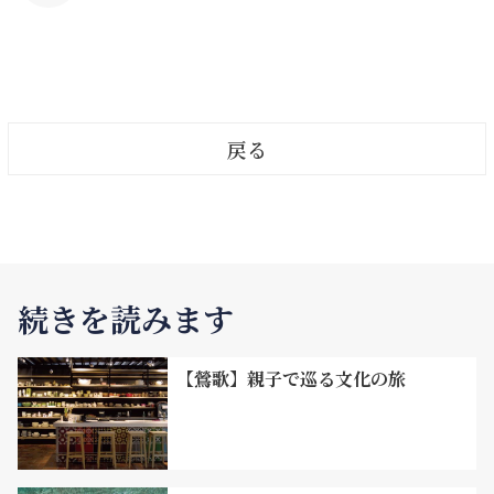
虜が収容されていたのです。東南アジアの戦場から連行さ
れたこれら捕虜は英国、米国、カナダ、ニュージーラン
ド、オーストラリア、南アフリカ、オランダなどの出身者
で、収容中は銅の採掘を担わされました。生活条件はひど
戻る
く劣悪で、多くの捕虜が大戦の終了を待たず、金瓜石でこ
の世を去りました。1997年「国際和平終戦記念園区」が
開園。過去の戦争を伝えています。「Freedom is not
free」は平和が簡単に得られるものではないことを世界
中の人々に訴えかけています。
続きを読みます
【鶯歌】親子で巡る文化の旅