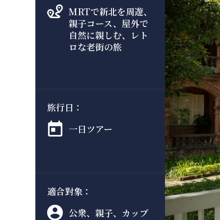
MRTで新北を周遊、
親子コース、屋外で
自然に親しむ、レト
ロな老街の旅
旅行日：
一日ツアー
適合對象：
公衆、親子、カップ