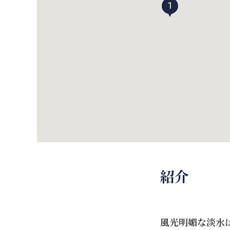
1
紹介
風光明媚な淡水