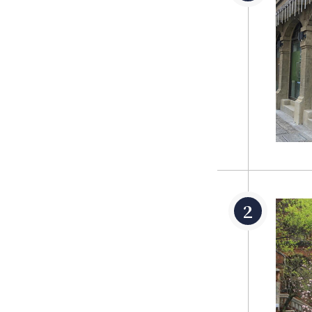
1860年の台
淡水に拠点を構
記、寶順は淡水