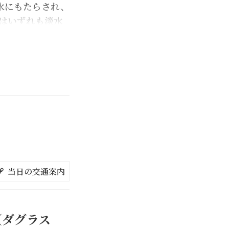
水にもたらされ、
はいずれも淡水
Co.）の淡水古蹟
でしょうか。淡水
楼、馬偕記念館を
とができるパブ
ましょう。
当日の交通案内
（ダグラス