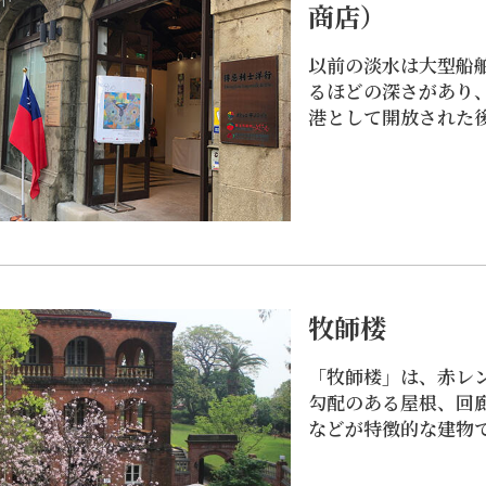
商店）
以前の淡水は大型船
るほどの深さがあり
港として開放された
要な港となりました
洋行（洋行とは外国
のこと）」は、当時
洋行（徳記、和記、
ス、宝順）の1つで
ラス洋行」は一般的
機能を備えているほ
牧師楼
を主な業務としてお
を30年に渡って独占
「牧師楼」は、赤レ
た。淡水開港後のめ
勾配のある屋根、回
を見てきたというだ
湾開港後、淡水は台湾北部で最も国際的な商業港となり、
などが特徴的な建物
ッケイ博士が台湾に
えました。 淡水の老街の端に位置する得忌利士洋行、徳
牧師が2人ここに住
た汽船も、「ダグラ
ら、「牧師楼」と呼
の「海龍号」だった
の五大海外事業者と呼ばれています。得忌利士洋行は国