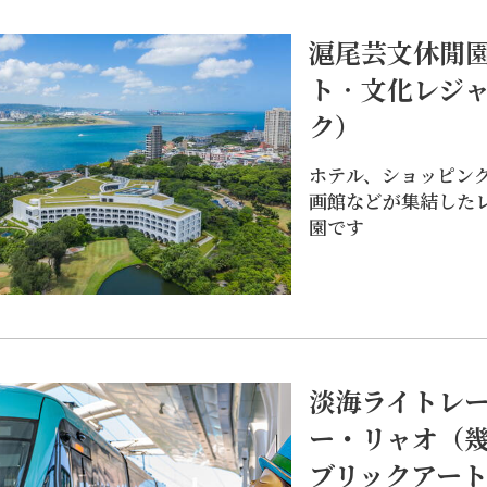
滬尾芸文休閒
ト‧文化レジ
ク）
ホテル、ショッピン
画館などが集結した
園です
要な海外企業の建物は、淡水の過去の繁栄を紹介するの
準備期間を経て、常設展「淡水古跡ミニチュア博物館」が
城、旧清淡水関税務司官邸、淡水税関埠頭、淡水街長多
日本人警察官宿舎、デ得忌利士洋行、淡水崎仔頂施家古
人人実業家中野宅、淡水木下静涯旧邸、滬尾小学校講堂な
淡海ライトレ
ています。
ー・リャオ（
ブリックアー