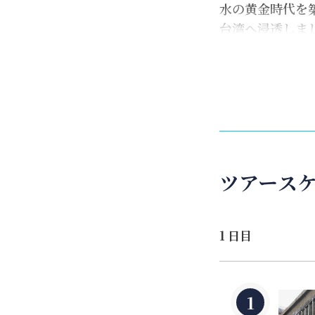
水の黄金時代を
台湾へ浸透しま
で誕生し、台湾
休日には家族一緒に
微型博物館でゲ
港の開港が台湾
フーウ
訪れました。
滬
リックアートを
ツアース
1 日目