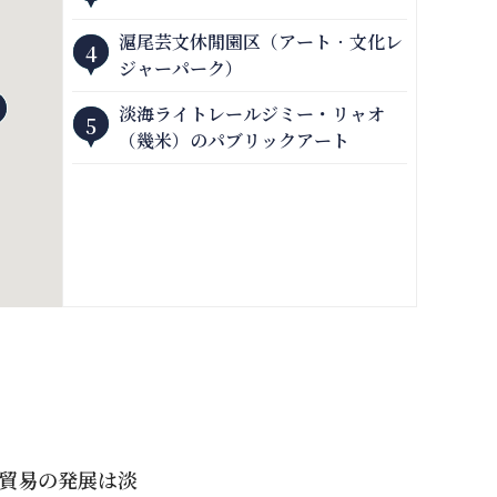
滬尾芸文休閒園区（アート‧文化レ
4
ジャーパーク）
淡海ライトレールジミー・リャオ
5
（幾米）のパブリックアート
際貿易の発展は淡