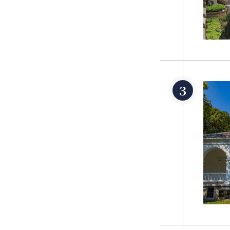
く、19世紀末
後の淡水の発展