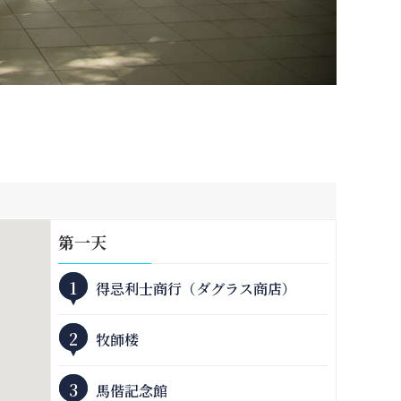
第
一
天
1
得忌利士商行（ダグラス商店）
2
牧師楼
3
馬偕記念館