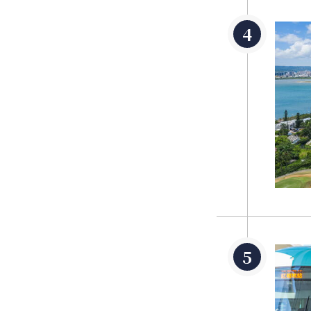
この歴史的に重
です。 1年の
場し、淡水紅毛
滬尾炮台、淡水
古跡、淡水日本
文化財を紹介し