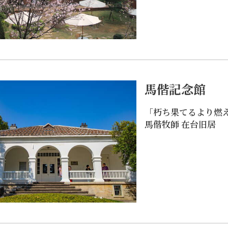
す。芸術的な雰囲気
の台湾海運業界の巨人であり、台湾の国外海運事業を掌握
ヒーの香りが漂う史跡
につながりました。
00年の歴史を持つ赤
チ型回廊が観賞でき
ヒーを飲みながら、
しい芝生を楽しむこ
す。また、建物の反
馬偕記念館
デア商品とコーヒー
ており、ここでしか
「朽ち果てるより燃
「牧師楼コーヒー豆
馬偕牧師 在台旧居
購入したり、カウン
歴史ある貴重なコー
見学したりすること
その際には牧師楼オ
「手描きポストカー
持ち帰りましょう。