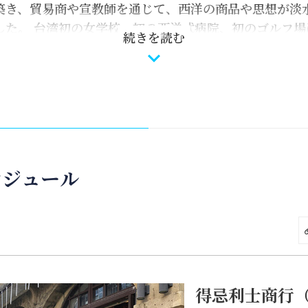
築き、貿易商や宣教師を通じて、西洋の商品や思想が淡
した。 台湾初の女学校、初の西洋式病院、初のゴルフ場
続きを読む
社会の容貌を一変させました。
淡水を訪れ、得忌利士洋行（Douglas Lapraik & 
ームを通して淡水の文化財について学んでみてはいかが
に与えた影響を子どもたちと探るために、姑娘楼、牧師
ェイ
尾
芸文レジャー公園や淡水ライトレールの童心に帰るこ
のんびりと散策し、新時代の淡水の芸術文化に浸ってみ
ケジュール
得忌利士商行