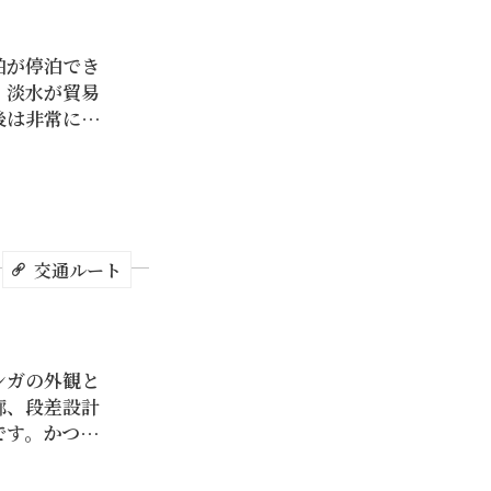
舶が停泊でき
、淡水が貿易
後は非常に重
。「ダグラス
人経営の商社
の淡水旧五大
怡記、ダグラ
す。特に「ダグ
交通ルート
な洋行の貿易
か、水上運輸
り、台湾航路
していまし
ンガの外観と
ざましい発展
廊、段差設計
けでなく、マ
多くの海外業者が
です。かつて
来る際に乗っ
記、和記、怡
んでいたことか
ス洋行」傘下
ばれていま
のです。
際貿易だけでな