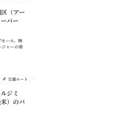
園区（アー
ャーパー
グモール、映
レジャーの楽
に最適なスポット
得忌力士洋行に登
田栄吉の旧邸宅、
跡、公司田渓程氏
交通ルート
ど、淡水の12の
ールジミ
幾米）のパ
ト