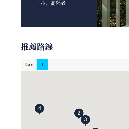
ル、高齢者
推薦路線
Day
1
4
2
3