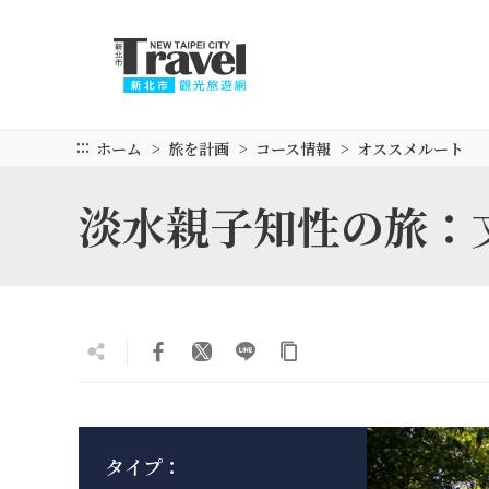
メ
イ
ン
コ
ン
テ
:::
ホーム
旅を計画
コース情報
オススメルート
ン
ツ
淡水親子知性の旅：
セ
ク
シ
ョ
ン
に
行
く
タイプ：