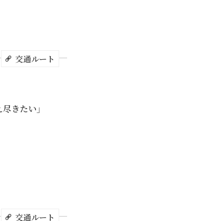
と濃厚なコー
し、それが開港
庭園では、1
レンガのアー
るほか、コー
青々とした美
交通ルート
ともできま
対側ではアイ
豆が販売され
手に入らない
え尽きたい」
」をお土産に
ターのそばの
ヒーマシンを
ができます。
リジナルの
ド」を記念に
交通ルート