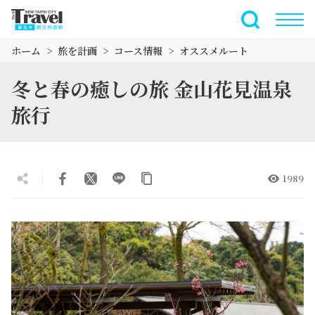
メ
イ
全文検索
ン
ホーム
旅を計画
コース情報
オススメルート
コ
ン
冬と春の癒しの旅 金山花見温泉
テ
ン
旅行
ツ
セ
ク
シ
1989
ョ
ン
に
行
く