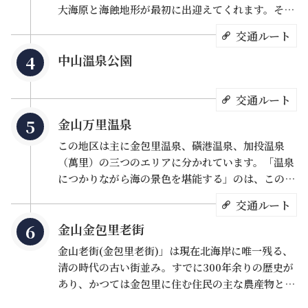
大海原と海蝕地形が最初に出迎えてくれます。そこ
大奇観」である燭台雙嶼、磺港漁火（磺港漁港の漁
に車を停めたら、温かい服装で獅頭山歩道を陸と海との境
から一線天と呼ばれる洞窟を抜けると、景色の開け
り火）、水尾泛月（水尾漁港に浮かぶ月）が、一度
界まで進みます。歩道は平坦で歩きやすく、駐車場から展
交通ルート
た秘境に到着。そこには水尾漁港とは全く違う世界
に心ゆくまで眺められるという点です。
望台までわずか35分です。獅頭山歩道はかつて軍事管制
中山溫泉公園
が広がり、海水が様々な奇岩を打ち付け、海の迫力
エリアであり、一般の人々が足を運ぶことが難しかったた
を間近で感じることができます。後ろを振り返る、
め、海岸線は生態系をそのまま保ち、沿岸に樹が生い茂っ
先ほど通ってきた洞窟が巨大な岩壁であったことに
交通ルート
気付かされ、何層にも積み重なる大自然が生み出し
ているため海風の影響を受けにくいです。また、使われな
金山万里温泉
た造形美に驚嘆させられます。さらに先に進むと、
くなった兵舎や見張り小屋が散見しています。中正亭へ進
2つの燭台を思わせる「燭台双嶼」が出現し、獅頭
この地区は主に金包里温泉、磺港温泉、加投温泉
むと三面が海に囲まれて視野が広がり、東側には野柳岬、
山から見下ろした場合とは違う趣が楽しめます。満
（萬里）の三つのエリアに分かれています。「温泉
基隆嶼、西側には磺港の山と海の景色が見えます。
潮時には海蝕洞に入れなくなるため、予め潮の干満
につかりながら海の景色を堪能する」のは、この地
時間を確認してから訪れてください。
区特有の幻想的景観です。また、ここには炭酸泉、
交通ルート
酸性硫黄泉、酸性塩化物泉、弱酸性硫黄塩泉、そし
金山金包里老街
てユニークな「海底温泉」があります。海底温泉が
ある国は世界に11ありますが、そのうちの一つがこ
金山老街(金包里老街)」は現在北海岸に唯一残る、
こであり、さらには海の景色と温泉を楽しみたいと
清の時代の古い街並み。すでに300年余りの歴史が
いう2つの要求が一度に叶えられる場所でもありま
あり、かつては金包里に住む住民の主な農産物と漁
す。泉質はやや酸性で、肌に潤いを与えるだけでな
獲の集散地でした。ここの朝市では、生産時期によ