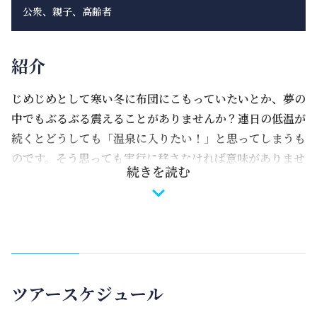
公衆、親子、高齢者
紹介
じめじめとして寒い冬に布団にこもっていたいとか、夢の
中でもぶるぶる震えることがありませんか？連日の低温が
続くとどうしても「温泉に入りたい！」と思ってしまうも
のです。そう思っても実行に移さなければ意味がありませ
続きを読む
ん。体を奮い起こして外に出て、北海岸の温泉に行きま
しょう！湯気が舞う温泉に浸かっていると全身を温め、血
管が拡張して体内の血液循環を促進し、体内の湿気や寒気
を取り除きます。
北海岸の金山には豊富な資源と美しい岬があります。まず
ツアースケジュール
は獅頭山歩道を金山岬の高台まで行き、広い海の景色と燭
台双嶼の景色を楽しんだ後は、壮大で神秘的な海岸から中