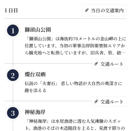
山温泉公園に戻り、黄金の湯で足の疲れを癒してから金包
1 日目
当日の交通案内
里老街で海鮮と地元のグルメを堪能できます。
獅頭山公園
「獅頭山公園」は海抜約70メートルの金山岬の上に
位置しています。当初の軍事沿岸防衛管制エリアか
ら観光地へと転換していますが、旧兵舎、砦、砲
台、そして原始の自然と生態は今なお残っており、
交通ルート
三方が海に面した、素晴らしい視界が広がる森林歩
燭台双嶼
道となっています。獅頭山の環状歩道は両側に木々
が生い茂り、歩くと涼しく道も平坦なため、家族全
伝説の「夫妻石」 悲しい物語が大自然の奥深さに
員で出かけるのにぴったりです。途中で大変かわい
趣を添える
い好運道（弥勒仏像）を経由し、さらに奥へ進む
交通ルート
と、はかない「夫婦岩」の伝説が伝わる、2本の燭
台に似た「燭台雙嶼」を眺めたり、北海岸の神秘海
神秘海岸
岸に足を踏み入れ、海蝕棚から豆腐岩や砂岩の遺跡
金山温泉に浸かる前に、金山の山と海の美しい景色を先に
「神秘海岸」は水尾漁港に潜む人気沸騰のスポッ
を観賞したりすることができます。そして、ここ獅
ト。漁港のそばの木造階段を上ると、見渡す限りの
楽しんでおきましょう。新しく建設された金山立体駐車場
頭山公園が何よりも素晴らしいのは、「金山海岸三