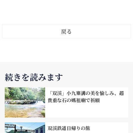
く、血液循環を促進することもできます。 各温泉ホ
って、「地元特有」の紅さつまや跳石タロ芋（跳石
テルに関する情報は以下の通りです。
海岸沿いで栽培されたタロ芋）などの野菜を購入す
ることができます。また、金包里老街へ来たら絶対
に外せないのが、長い歴史を持つ数多くの人気グル
戻る
メと地元の特産品。必ず購入したいお土産として
は、一口酥（一口まんじゅう）や阿玉蔴粩（麦芽糖
前方には海の真ん中に燭台双嶼が堂々とそびえ立っていま
とごまの揚げ菓子）があるほか、さつま芋チップ
ス、黒糖糕（黒糖ケーキ）、芋粿巧（タロ芋の蒸し
す。2本の連なった巨大な海食柱で構成されているため、
餅）、九層炊粿（二色の層が交互に重なった蒸し
外形は一対の燭台のように見えます。風や荒波でも海面に
餅）といった作りたての伝統菓子もあります。
そびえ立っている独特な風景も金山区公所（役所）のラン
続きを読みます
ドマークとなっています。燭台双嶼と金山岬の先端はプレ
ート運動と海水、海風による絶え間ない浸食により、現在
「双渓」小九寨溝の美を愉しみ、超
のような小島となりました。中正亭のそばには円形のモニ
貴重な石の媽祖廟で祈願
ュメントがあり、燭台双嶼でSNSをアップするなら最適な
スポットです。
双渓鉄道日帰りの旅