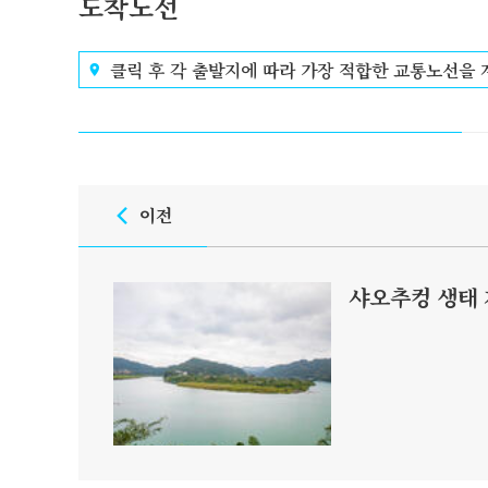
도착노선
클릭 후 각 출발지에 따라 가장 적합한 교통노선을
이전
샤오추컹 생태