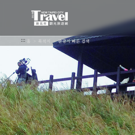
주
요
내
용
섹
션
:::
홈
목적지
관광지 빠른 검색
으
로
이
동