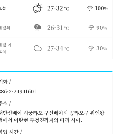
27-32
100
오늘
%
°C
26-31
90
내일의
%
°C
내일 이
27-34
30
%
°C
후의
전화 /
886-2-24941601
주소 /
대만신베이 시궁랴오 구신베이시 꽁랴오구 위엔왕
컹에서 이란현 투청진까지의 따리 사이.
영업 시간 /