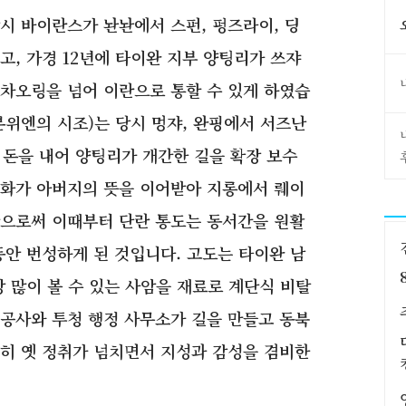
시 바이란스가 놘놘에서 스펀, 펑즈라이, 딩
, 가경 12년에 타이완 지부 양팅리가 쓰쟈
차오링을 넘어 이란으로 통할 수 있게 하였습
본위엔의 시조)는 당시 멍쟈, 완핑에서 서즈난
 돈을 내어 양팅리가 개간한 길을 확장 보수
궈화가 아버지의 뜻을 이어받아 지롱에서 뤠이
함으로써 이때부터 단란 통도는 동서간을 원활
동안 번성하게 된 것입니다. 고도는 타이완 남
 많이 볼 수 있는 사암을 재료로 계단식 비탈
공사와 투청 행정 사무소가 길을 만들고 동북
히 옛 정취가 넘치면서 지성과 감성을 겸비한