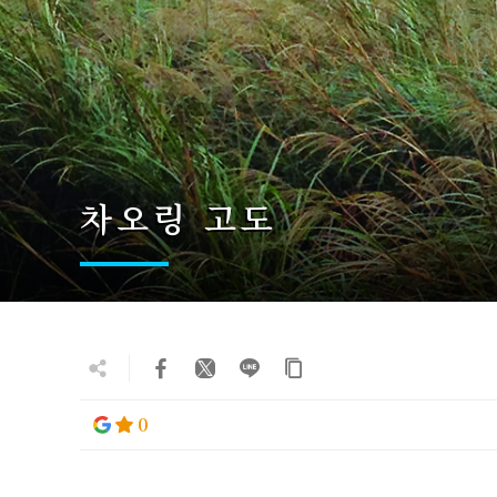
차오링 고도
0