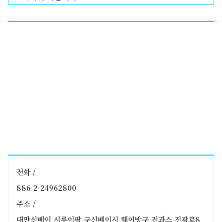
전화 /
886-2-24962800
주소 /
대만신베이 시루이팡 구신베이시 뤠이방구 진과스 진광로8