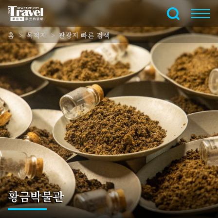
주
요
전체 텍스트
내
홈
목적지
관광지 빠른 검색
용
섹
션
으
로
이
동
황금박물관