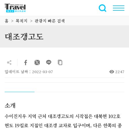
주
요
전체 텍스트
내
홈
목적지
관광지 빠른 검색
용
섹
대조갱고도
션
으
로
이
동
업데이트 날짜：2022-03-07
2247
소개
수이진지우 지역 근처 대조갱고도의 시작점은 대북현 102호
현도 19킬로 지점인 대조갱 교차로 입구이며, 다른 한쪽의 종