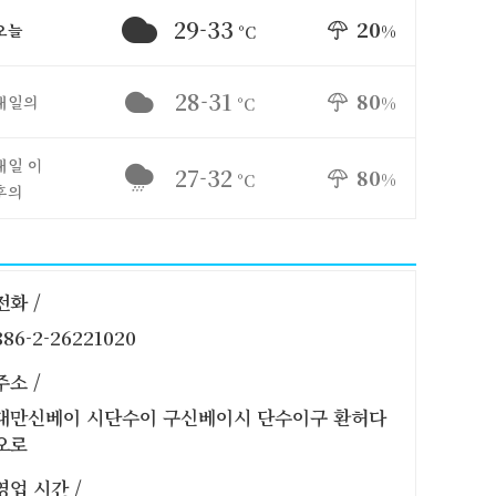
29-33
20
오늘
%
°C
28-31
80
내일의
%
°C
내일 이
27-32
80
%
°C
후의
전화 /
886-2-26221020
주소 /
대만신베이 시단수이 구신베이시 단수이구 환허다
오로
영업 시간 /