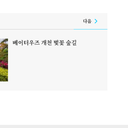
다음
베이터우즈 개천 벛꽃 숲길