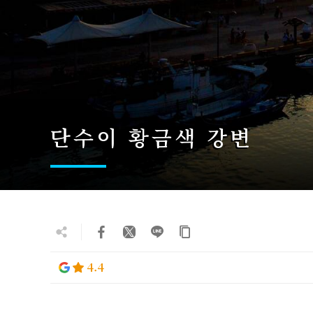
단수이 황금색 강변
4.4