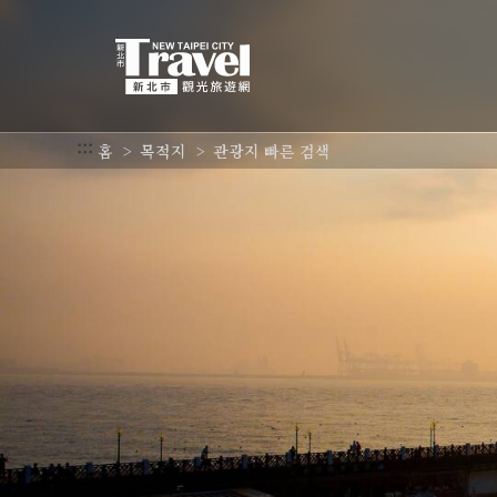
주
요
내
용
섹
션
:::
홈
목적지
관광지 빠른 검색
으
로
이
동