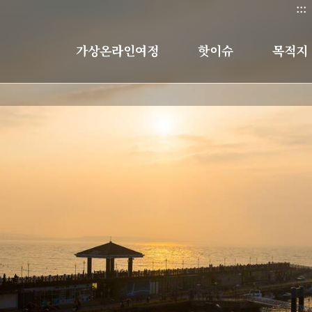
:::
가상온라인여정
핫이슈
목적지