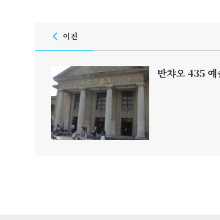
이전
반챠오 435 예