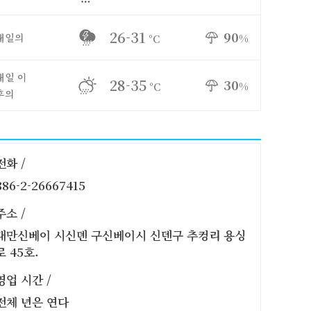
26-31
90
내일의
%
°C
내일 이
28-35
30
%
°C
후의
전화 /
886-2-26667415
주소 /
대만신베이 시신뎬 구신베이시 신덴구 추컹리 용싱
로 45호.
영업 시간 /
전체 년은 연다