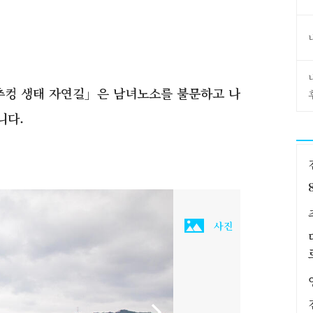
추컹 생태 자연길」은 남녀노소를 불문하고 나
니다.
사진