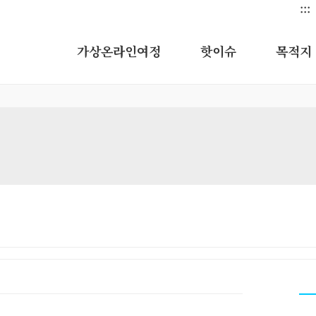
:::
가상온라인여정
핫이슈
목적지