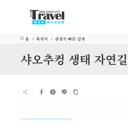
주
요
내
용
섹
션
:::
홈
목적지
관광지 빠른 검색
으
로
샤오추컹 생태 자연길
이
동