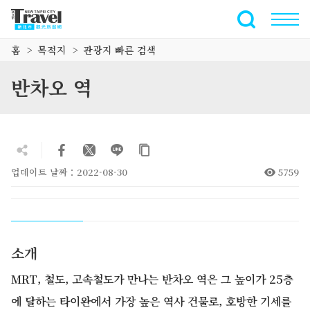
주
요
전체 텍스트
내
홈
목적지
관광지 빠른 검색
용
섹
반차오 역
션
으
로
이
동
업데이트 날짜：2022-08-30
5759
소개
MRT, 철도, 고속철도가 만나는 반차오 역은 그 높이가 25층
에 달하는 타이완에서 가장 높은 역사 건물로, 호방한 기세를