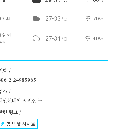
%
°C
27-33
70
내일의
%
°C
내일 이
27-34
40
%
°C
후의
전화 /
886-2-24985965
주소 /
대만신베이 시진산 구
관련 링크 /
공식 웹 사이트