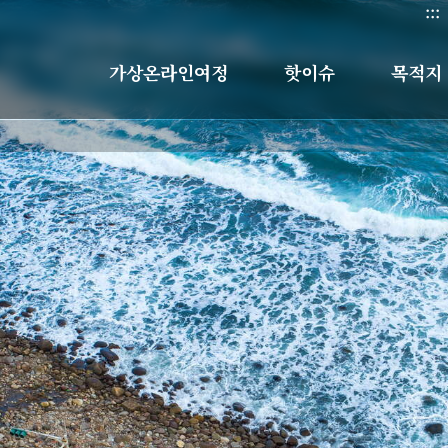
:::
가상온라인여정
핫이슈
목적지