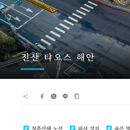
진산 탸오스 해안
청춘산해 노선
피서 성지
숨은 