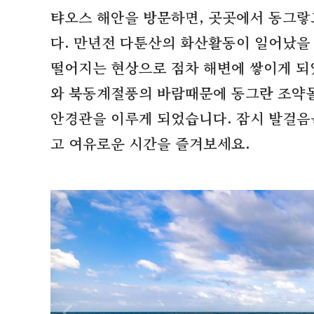
탸오스 해안을 방문하면
,
곳곳에서 동그랗고
다
.
만년전 다툰산의 화산활동이 일어났을 
떨어지는 현상으로 점차 해변에 쌓이게 
와 북동계절풍의 바람때문에 동그란 조약
안경관을 이루게 되었습니다
.
잠시 발걸음
고 여유로운 시간을 즐겨보세요
.