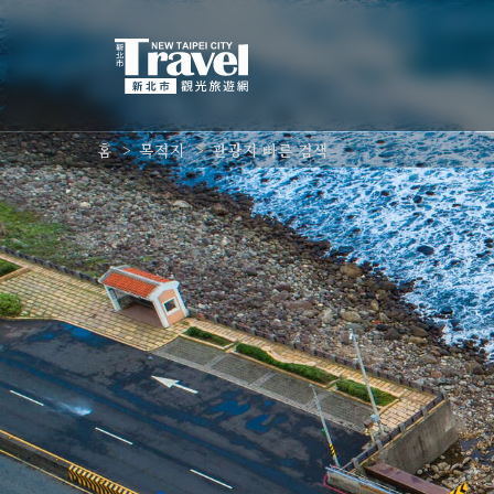
주
요
내
용
섹
션
:::
홈
목적지
관광지 빠른 검색
으
로
이
동