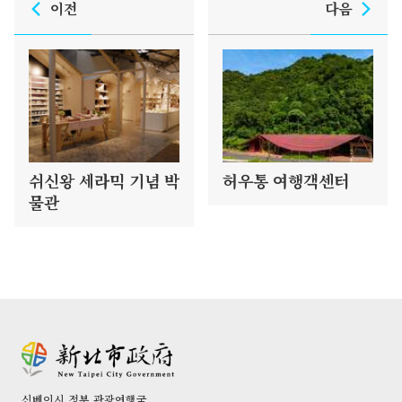
이전
다음
쉬신왕 세라믹 기념 박
허우통 여행객센터
물관
신베이시 정부 관광여행국