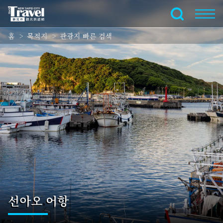
주
요
전체 텍스트
내
홈
목적지
관광지 빠른 검색
용
섹
션
으
로
이
동
선아오 어항