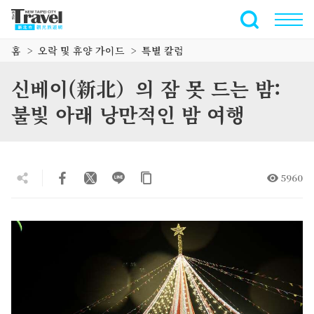
주
요
전체 텍스트
내
홈
오락 및 휴양 가이드
특별 칼럼
용
섹
신베이(新北）의 잠 못 드는 밤:
션
으
불빛 아래 낭만적인 밤 여행
로
이
동
5960