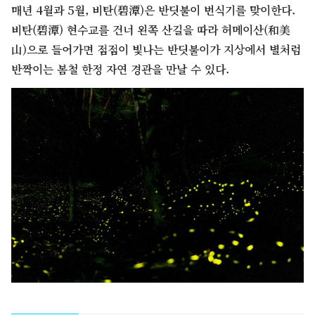
매년 4월과 5월, 비탄(碧潭)은 반딧불이 번식기를 맞이한다.
비탄(碧潭) 현수교를 건너 왼쪽 산길을 따라 허메이산(和美
山)으로 들어가면 점점이 빛나는 반딧불이가 지상에서 별처럼
반짝이는 봄철 한정 자연 경관을 만날 수 있다.