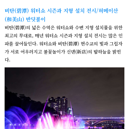
비탄(碧潭) 워터쇼 시즌과 지형 설치 전시/허메이산
(和美山) 반딧불이
비탄(碧潭)의 넓은 수역은 워터쇼와 수변 지형 설치물을 위한
최고의 무대로, 매년 워터쇼 시즌과 지형 설치 전시는 많은 인
파를 끌어들인다. 워터쇼와 비탄(碧潭) 현수교의 빛과 그림자
가 서로 어우러지고 불꽃놀이가 신뎬(新店)의 밤하늘을 밝힌
다.