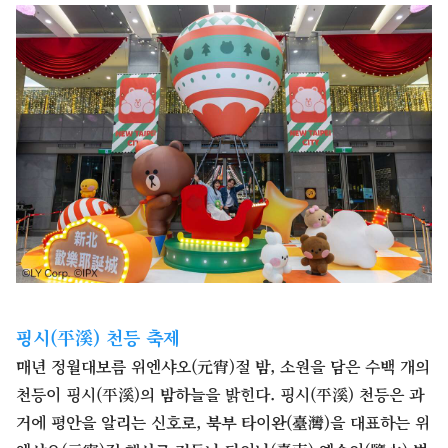
핑시(平溪) 천등 축제
매년 정월대보름 위엔샤오(元宵)절 밤, 소원을 담은 수백 개의
천등이 핑시(平溪)의 밤하늘을 밝힌다. 핑시(平溪) 천등은 과
거에 평안을 알리는 신호로, 북부 타이완(臺灣)을 대표하는 위