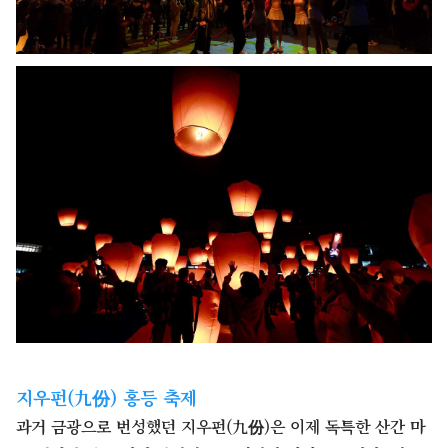
지우펀(九份) 홍등 축제
과거 금광으로 번성했던 지우펀(九份)은 이제 독특한 산간 마