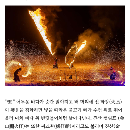
"뻥!" 어두운 바다가 순간 밝아지고 배 머리에 선 화장(火長)
이 횃불을 점화하면 빛을 따라온 물고기 떼가 수면 위로 뛰어
올라 마치 바다 위 반딧불이처럼 날아다닌다. 진산 뻥훠쯔 (金
山蹦火仔)는 또한 씨즈촨(桸仔船)이라고도 불리며 진산(金