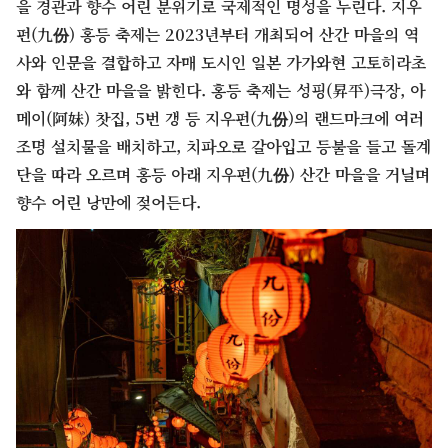
을 경관과 향수 어린 분위기로 국제적인 명성을 누린다. 지우
펀(九份) 홍등 축제는 2023년부터 개최되어 산간 마을의 역
사와 인문을 결합하고 자매 도시인 일본 가가와현 고토히라초
와 함께 산간 마을을 밝힌다. 홍등 축제는 성핑(昇平)극장, 아
메이(阿妹) 찻집, 5번 갱 등 지우펀(九份)의 랜드마크에 여러
조명 설치물을 배치하고, 치파오로 갈아입고 등불을 들고 돌계
단을 따라 오르며 홍등 아래 지우펀(九份) 산간 마을을 거닐며
향수 어린 낭만에 젖어든다.​​​​​​