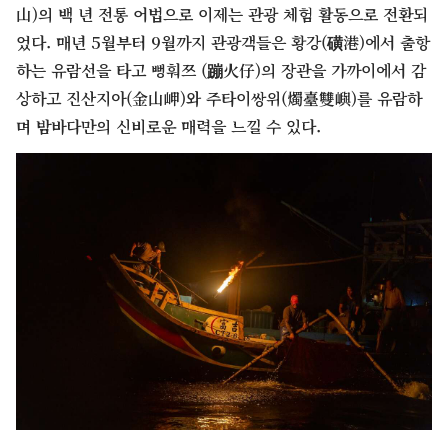
山)의 백 년 전통 어법으로 이제는 관광 체험 활동으로 전환되
었다. 매년 5월부터 9월까지 관광객들은 황강(磺港)에서 출항
하는 유람선을 타고 뻥훠쯔 (蹦火仔)의 장관을 가까이에서 감
상하고 진산지아(金山岬)와 주타이쌍위(燭臺雙嶼)를 유람하
며 밤바다만의 신비로운 매력을 느낄 수 있다.