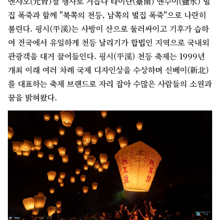
엔샤오(元宵)절 행사로 거듭나 타이난(臺南) 옌수이(鹽水) 벌
집 폭죽과 함께 "북쪽의 천등, 남쪽의 벌집 폭죽"으로 나란히
불린다. 핑시(平溪)는 사방이 산으로 둘러싸이고 기후가 습하
여 전국에서 유일하게 천등 날리기가 합법인 지역으로 국내외
관광객을 대거 끌어들인다. 핑시(平溪) 천등 축제는 1999년
개최 이래 여러 차례 국제 디자인상을 수상하며 신베이(新北)
를 대표하는 축제 브랜드로 자리 잡아 수많은 사람들의 소원과
꿈을 밝혀왔다.