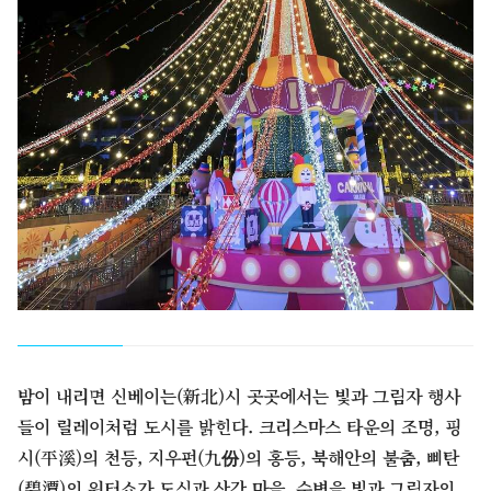
밤이 내리면 신베이는(新北)시 곳곳에서는 빛과 그림자 행사
들이 릴레이처럼 도시를 밝힌다. 크리스마스 타운의 조명, 핑
시(平溪)의 천등, 지우펀(九份)의 홍등, 북해안의 불춤, 삐탄
(碧潭)의 워터쇼가 도심과 산간 마을, 수변을 빛과 그림자의