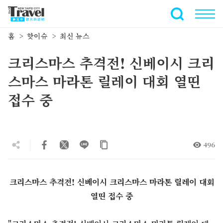
주
요
전체 텍스트
내
홈
핫이슈
최신 뉴스
용
섹
크리스마스 추격전! 신베이시 크리
션
으
스마스 마라톤 릴레이 대회 열띤
로
접수 중
이
동
496
크리스마스 추격전! 신베이시 크리스마스 마라톤 릴레이 대회
열띤 접수 중