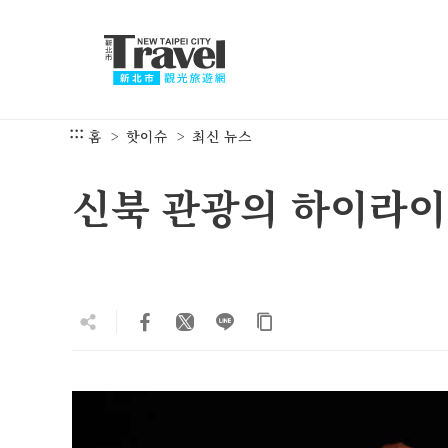
주
요
내
용
섹
션
:::
홈
핫이슈
최신 뉴스
으
로
신북 관광의 하이라이
이
동