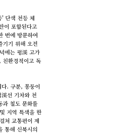
' 단색 천등 체
1잔이 포함된다고
한 번에 방문하여
즐기기 위해 오전
저녁에는 평溪 고가
, 친환경적이고 독
다. 구분, 몽둥이
평溪선 기차와 천
동과 철도 문화를
 및 지역 특색을 한
 걸쳐 교통편이 제
을 통해 신북시의