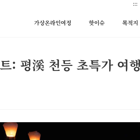
:::
가상온라인여정
핫이슈
목적지
트: 평溪 천등 초특가 여행