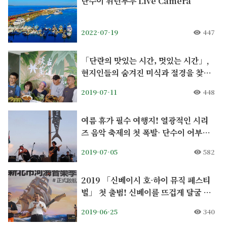
단수이 위런부두 Live Camera
2022-07-19
447
「단란의 맛있는 시간, 멋있는 시간」,
현지인들의 숨겨진 미식과 절경을 찾아
서
2019-07-11
448
여름 휴가 필수 여행지! 열광적인 시리
즈 음악 축제의 첫 폭발- 단수이 어부의
무대, 음악 스몰 여행
2019-07-05
582
2019 「신베이시 호-하이 뮤직 페스티
벌」 첫 출범! 신베이를 뜨겁게 달굴 강
력한 콜라보레이션, 궁랴오 락페스티벌
2019-06-25
340
+단수이 어부의 무대