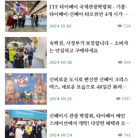
ITF 타이베이 국제관광박람회 - 기롱·
타이베이·신베이·타오위안 4개 시가 북
부 타이완 관광 공동 마케팅
2024-11-02
720
숙박권, 시정부가 보장합니다 – 소비자
는 안심하고 구매하세요
2024-10-28
509
신비로운 도시로 변신한 신베이 크리스
마스, 새로운 모습으로 48일간 화려하
게 펼쳐진다
2024-10-25
1357
신베이시 관광 박람회, 타이베이 메인
스테이션에서 개막! 다양한 혜택과 오사
카 왕복 항공권 당첨 기회
2024-10-24
761