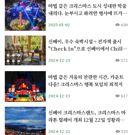
마법 같은 크리스마스 도시 성대한 막을
내리다. 눈부시고 화려한 행사에 뜨거운
반응
2025-01-02
630
신베이, 우수 숙박시설＋전자책 출시
"Check In"으로 신베이에서 Chill
라이프를 느껴보세요
2024-12-23
572
마법 같은 겨울의 찬란한 시간, 카운트
다운! 크리스마스 행복 모임의 최적지
2024-12-23
617
신베이 크리스마스랜드, 크리스마스 마
라톤 릴레이 개최 12월 22일 성황리에
출발
2024-12-22
525