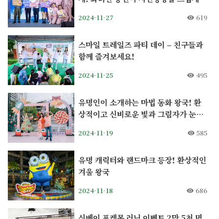
달군다
2024-11-27
619
스마일 트레일즈 파티 데이 – 친구들과
함께 즐겨보세요!
2024-11-25
495
유명인이 소개하는 마법 동화 왕국! 환
상적이고 신비로운 빛과 그림자가 눈앞
에 펼쳐지다
2024-11-19
585
유명 캐릭터와 랜드마크 등장! 환상적인
겨울 왕국
2024-11-18
686
신베이 포켓몬 러닝 이벤트 2만 5천 명