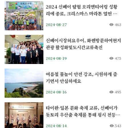
2024 신베이 탐험 오리엔티어링 성황
리에 종료, 크리스마스 마라톤 열띤 접
수 중
2024-08-27
463
신베이시장허요우이, 화롄방문하여현지
관광 활성화및도시간교류촉진
2024-08-19
475
여름철 물놀이 안전 강조, 시원하게 즐
기면서 안심하세요
2024-08-16
495
타이완-일본 문화 축제 교류, 신베이가
돗토리 우산춤 축제를 통해 핑시 천등제
를 홍보하다
2024-08-14
543