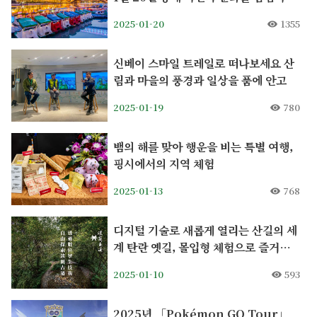
모험 여행 시작
2025-01-20
1355
신베이 스마일 트레일로 떠나보세요 산
림과 마을의 풍경과 일상을 품에 안고
2025-01-19
780
뱀의 해를 맞아 행운을 비는 특별 여행,
핑시에서의 지역 체험
2025-01-13
768
디지털 기술로 새롭게 열리는 산길의 세
계 탄란 옛길, 몰입형 체험으로 즐거운
탐험 시작
2025-01-10
593
2025년 「Pokémon GO Tour」