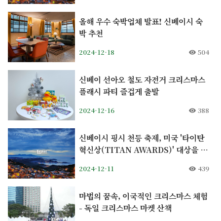
올해 우수 숙박업체 발표! 신베이시 숙
박 추천
2024-12-18
504
신베이 선아오 철도 자전거 크리스마스
플래시 파티 즐겁게 출발
2024-12-16
388
신베이시 핑시 천등 축제, 미국 '타이탄
혁신상(TITAN AWARDS)' 대상을 수
상 혁신 행사 부문 최고 영예 '플래티넘
2024-12-11
439
상' 수상으로 핑시가 다시 국제 무대에
오르다
마법의 꿈속, 이국적인 크리스마스 체험
- 독일 크리스마스 마켓 산책