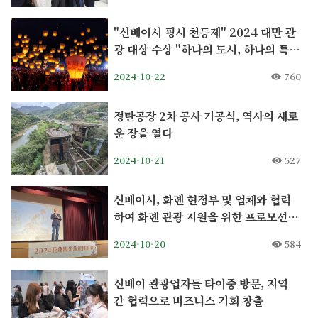
"신베이시 핑시 천등제" 2024 대만 관
광 대상 수상 "하나의 도시, 하나의 특
색" 우수 도시 브랜드로 선정
2024-10-22
760
정탄공장 2차 공사 기공식, 역사의 새로
운 장을 열다
2024-10-21
527
신베이시, 화롄 현정부 및 업체와 협력
하여 화롄 관광 지원을 위한 프로모션 행
사 개최
2024-10-20
584
신베이 관광업자들 타이중 방문, 지역
간 협력으로 비즈니스 기회 창출