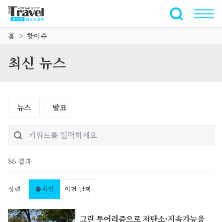
주
요
전체 텍스트
내
홈
핫이슈
용
섹
최신 뉴스
션
으
로
이
뉴스
발표
동
86 결과
정렬
출시일
이전 날짜
그린 투어리즘으로 저탄소·지속가능을