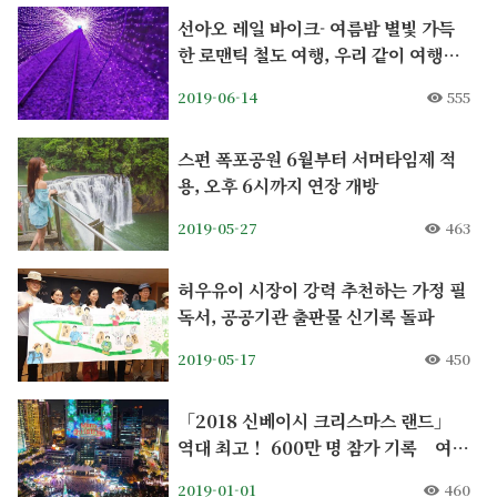
선아오 레일 바이크- 여름밤 별빛 가득
한 로맨틱 철도 여행, 우리 같이 여행가
요
2019-06-14
555
스펀 폭포공원 6월부터 서머타임제 적
용, 오후 6시까지 연장 개방
2019-05-27
463
허우유이 시장이 강력 추천하는 가정 필
독서, 공공기관 출판물 신기록 돌파
2019-05-17
450
「2018 신베이시 크리스마스 랜드」
역대 최고！ 600만 명 참가 기록 여러
나라 미디어의 경쟁적인 보도.
2019-01-01
460