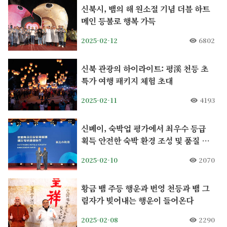
신북시, 뱀의 해 원소절 기념 더블 하트
메인 등불로 행복 가득
2025-02-12
6802
신북 관광의 하이라이트: 평溪 천등 초
특가 여행 패키지 체험 초대
2025-02-11
4193
신베이, 숙박업 평가에서 최우수 등급
획득 안전한 숙박 환경 조성 및 품질 향
상 추진
2025-02-10
2070
황금 뱀 주등 행운과 번영 천등과 뱀 그
림자가 빚어내는 행운이 들어온다
2025-02-08
2290