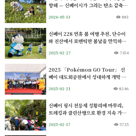
향해 — 신베이시가 그리는 탄소 감축 관
광의 새로운 한 장
2026-05-13
881
신베이 228 연휴 봄 여행 추천, 단수이
와 진산에서 로맨틱한 봄날을 만끽하세
요!
2025-02-27
7354
2025 「Pokémon GO Tour」 신
베이 대도회공원에서 성대하게 개막 피
카츄 팬 미팅 & 사계절 서식지 등장
2025-02-21
8246
신베이 핑시 천등제 성황리에 마무리,
트레킹과 클린산행으로 환경 지속 가능
성 실천
2025-02-17
5725