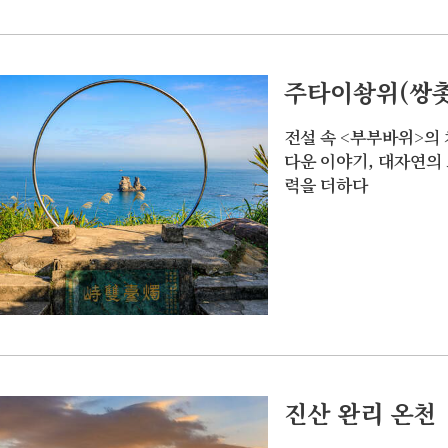
주타이솽위(쌍
전설 속 <부부바위>의
다운 이야기, 대자연의
력을 더하다
진산 완리 온천