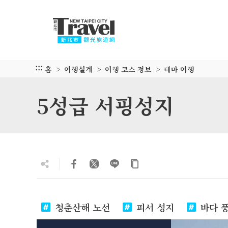
주
요
내
용
섹
션
:::
홈
여행설계
여행 코스 정보
테마 여행
으
로
5성급 서핑성지
이
동
청춘산해 노선
피서 성지
바다 