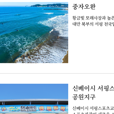
중자오완
황금빛 모래사장과 높은
대만 북부의 서핑 천국
신베이시 서핑
공원지구
신베이시 서핑스포츠교