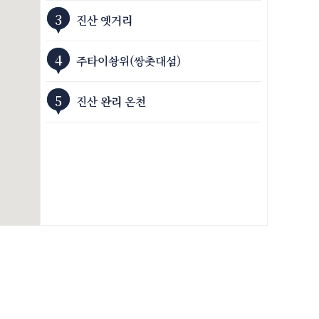
3
진산 옛거리
4
주타이솽위(쌍촛대섬)
5
진산 완리 온천