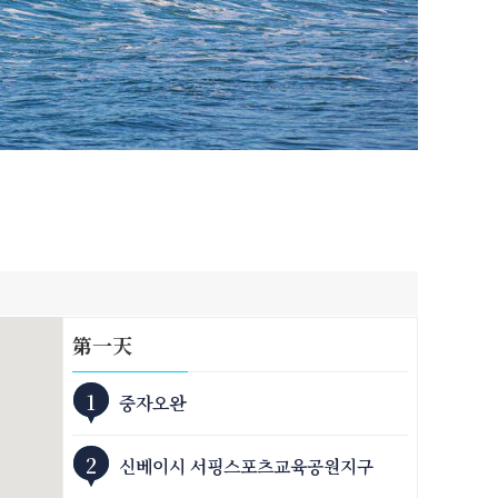
第
一
天
1
중자오완
2
신베이시 서핑스포츠교육공원지구