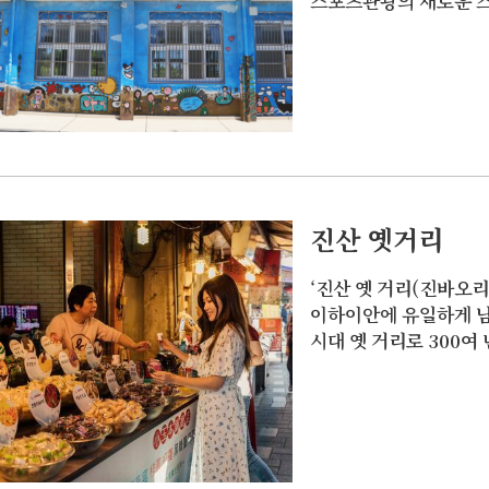
스포츠관광의 새로운 
진산 옛거리
‘진산 옛 거리(진바오리 
이하이안에 유일하게 
시대 옛 거리로 300여
지고 있으며, 진바오리
전에 농사와 고기잡이를
다.