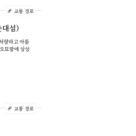
교통 경로
촛대섬)
 처량하고 아름
 오묘함에 상상
교통 경로