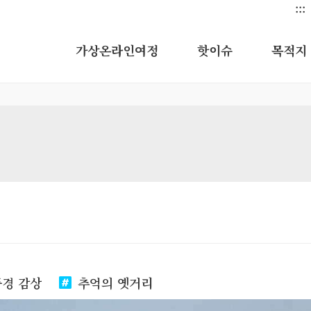
:::
가상온라인여정
핫이슈
목적지
풍경 감상
추억의 옛거리