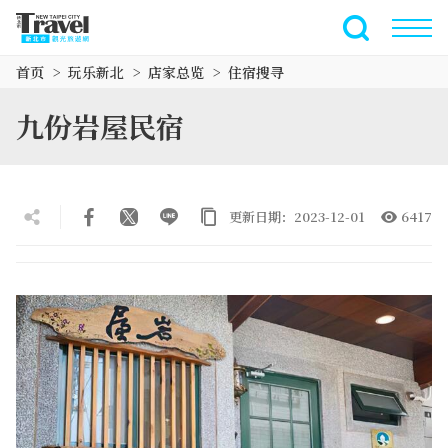
跳
到
全文搜索
主
首页
玩乐新北
店家总览
住宿搜寻
要
内
九份岩屋民宿
容
区
块
更新日期：2023-12-01
6417