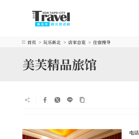
跳
到
主
要
内
容
:::
首页
玩乐新北
店家总览
住宿搜寻
区
块
美芙精品旅馆
电话