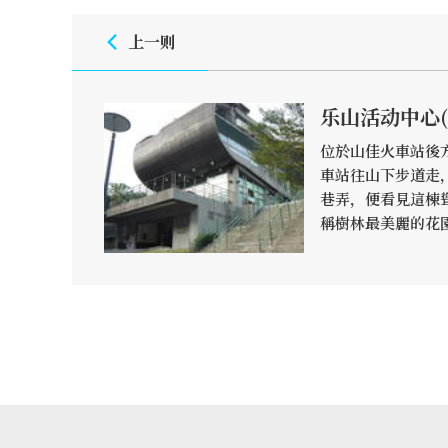
上一则
乐山活动中心(
位於山佳火車站後方
車站往山下步道走
巷弄，便看見這棟
稱樹林最美麗的花
「弧形翻起」的造
意象，設計理念是
讓來到此地的人都
地區的採礦文化。
書，和著蟲鳴鳥叫