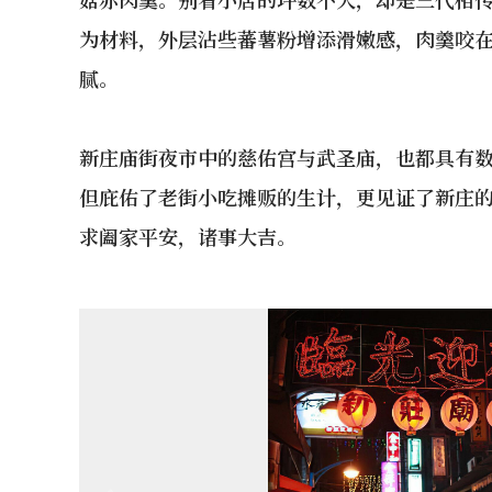
为材料，外层沾些蕃薯粉增添滑嫩感，肉羹咬
腻。
新庄庙街夜市中的慈佑宫与武圣庙，也都具有
但庇佑了老街小吃摊贩的生计，更见证了新庄
求阖家平安，诸事大吉。