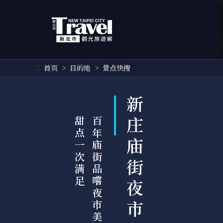
跳
到
主
要
内
容
:::
首页
目的地
景点快搜
区
块
新庄庙街夜市
足
百
年
庙
街
品
嚐
夜
市
美
食
，
小
吃
甜
点
一
次
满