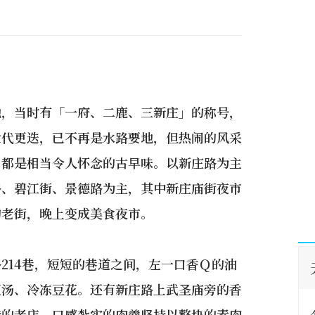
地，当时有「一府、二鹿、三新庄」的称号，
世代更迭，已不再是水路要地，但热闹的风采
，都是相当令人怀念的古早味。以新庄路为主
路、碧江街、景德路为主，其中新庄庙街夜市
的老街，晚上变成美食夜市。
214巷，短短的巷道之间，左一口香Ｑ的油
豆汤、冷冻豆花。还有新庄路上武圣庙旁的香
传的老店，口感紮实的肉羹坚持以整块的素肉