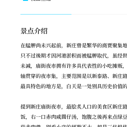
景点介绍
在艋舺尚未兴起前，新庄曾是繁华的商贾聚集
只不过後期才因河港淤积而被艋舺取代，虽经
未减，庙街夜市拥有许多具代表性的小吃摊贩
轴贯穿的夜市集，主要范围是以新泰路、新庄
最具特色的地方是，白天是一处别具历史价值
提到新庄庙街夜市，最脍炙人口的美食区新庄路
饭，右一口赤肉咸圆仔汤，饱腹之後再来点绿
菇赤肉羹。别看小店的坪数不大，却是三代相