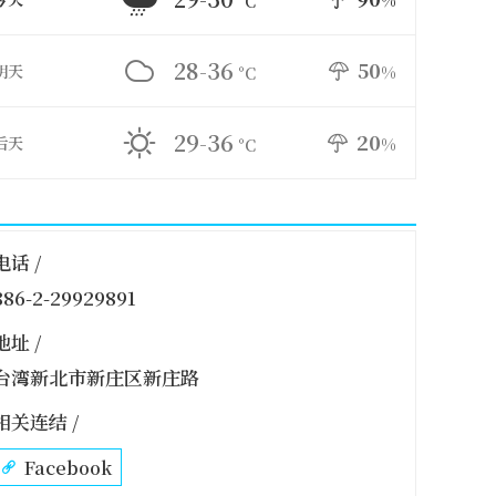
%
°C
28-36
50
明天
%
°C
29-36
20
后天
%
°C
电话 /
886-2-29929891
地址 /
台湾新北市新庄区新庄路
相关连结 /
Facebook