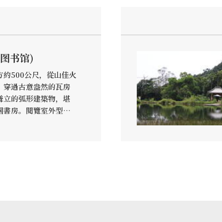
图书馆)
約500公尺，從山佳火
，穿過古意盎然的瓦房
聳立的弧形建築物，堪
園書房。閱覽室外型
型取自早年礦道推車的
要與歷史人文做連結，
能憶起樹林山佳、樂山
在這裡，一杯咖啡一本
，就是一種幸福！