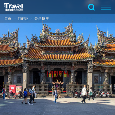
跳
到
全文搜索
主
首页
目的地
景点快搜
要
内
容
区
块