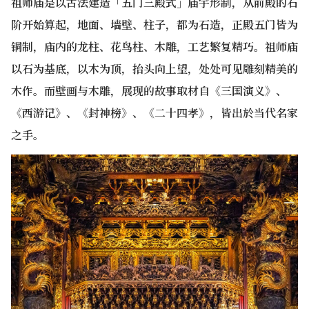
祖师庙是以古法建造「五门三殿式」庙宇形制，从前殿的石
阶开始算起，地面、墙壁、柱子，都为石造，正殿五门皆为
铜制，庙内的龙柱、花鸟柱、木雕，工艺繁复精巧。祖师庙
以石为基底，以木为顶，抬头向上望，处处可见雕刻精美的
木作。而壁画与木雕，展现的故事取材自《三国演义》、
《西游记》、《封神榜》、《二十四孝》，皆出於当代名家
之手。