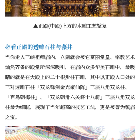
▲正殿(中殿)上方的木雕工艺繁复
必看正殿的透雕石柱与藻井
当你走入三峡祖师庙内，立刻就会被它富丽堂皇、宗教艺术
灿然齐备的殿堂所深深吸引，在庙内众多华美石雕中，最吸
睛的就是在大殿上的二十根步柱石雕，其中以正殿入口处的
三对透雕石柱「双龙锋剑金光聚仙阵」三层八角双龙柱、
「百鸟朝梅柱」、「双龙朝卅六关将十八骑」三层八角双龙
柱最为细腻，展现了当年超高的技艺工法，更是被誉为镇庙
之宝。