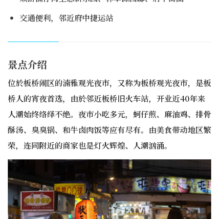
交通便利，邻近府中捷运站
景点介绍
位於板桥闹区的湳雅观光夜市，又称为板桥观光夜市，是板
桥人的宵夜首选，由於邻近板桥旧火车站，开业近40年来
人潮始终络绎不绝。夜市小吃多元，蚵仔煎、麻油鸡、排骨
酥汤、臭臭锅、和牛卤肉饭等应有尽有。由美食带动地区繁
荣，连同附近的商家也是灯火辉煌、人潮汹涌。