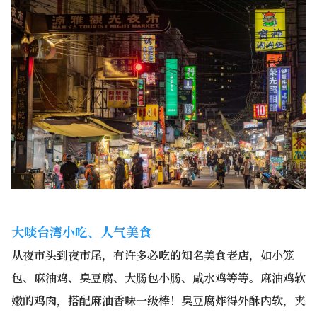
大啖台湾小吃、人气美食
从夜市头到夜市尾，有许多必吃的知名美食老店，如小笼
包、麻油鸡、臭豆腐、大肠包小肠、咸水鸡等等。麻油鸡软
嫩的鸡肉，搭配麻油香味一级棒！臭豆腐炸得外酥内软，夹