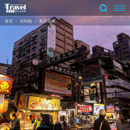
跳
到
全文搜索
主
首页
目的地
景点快搜
要
内
容
区
块