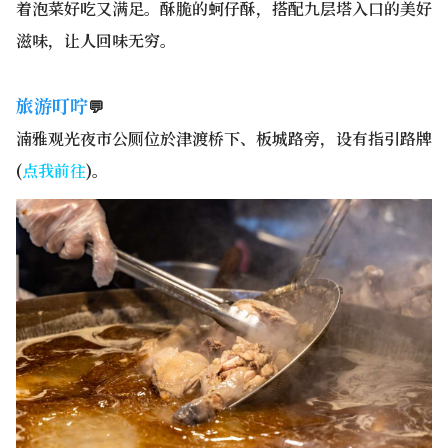
着泡菜好吃又满足。酥脆的蚵仔酥，搭配九层塔入口的美好
滋味，让人回味无穷。
旅游叮咛
💬
湳雅观光夜市公厕位於津渡桥下、板城路旁，设有指引路牌
(
点我前往
)。