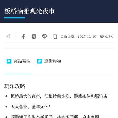
板桥湳雅观光夜市
更新日期：2025-12-10
6.8万
夜猫精选
逛街购物
玩乐攻略
板桥最大的夜市，汇集特色小吃、游戏摊位和服饰店
天天营业、全年无休！
顺游湳仔沟生态新乐园、林本源园邸、府中商圈