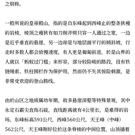
之别称。
一般所说的皇帝殿山，指的是自东峰起到西峰止的整条狭瘦
的岩棱，棱顶之瘦狭有如刀削斧劈只容一人通过之宽，一边
是近乎垂直的悬崖，另一边却是与地层面平行的倾斜坡，行
走时多数人都会放慢速度，有人更是匍匐前进，於是山界的
人就以「蚂蚁过门槛」来形容，部分较险峻的路段，设有铁
链绳索、铁柱围栏作为保护用，然而仍不失其惊险刺激，是
非常受欢迎的登山路线。
由於山区之地质属幼年期，故多悬崖深壑等特殊景观，其中
永定石霸尖直指石碇，直线距离就有4公里长，是难得的岩
场。东峰标高593公尺，西峰560公尺，天王峰（中峰）
562公尺，天王峰刚好位於这条脊棱的中间位置，山顶插着