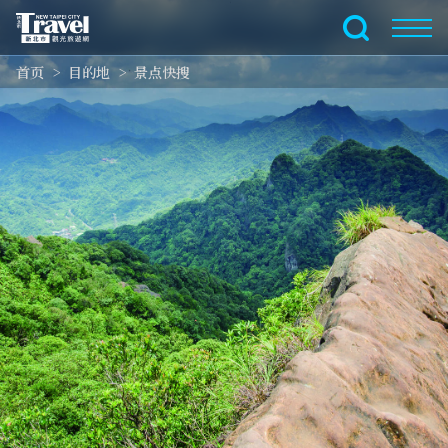
跳
到
全文搜索
主
首页
目的地
景点快搜
要
内
容
区
块