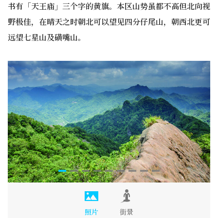
书有「天王庙」三个字的黄旗。本区山势虽都不高但北向视
野极佳，在晴天之时朝北可以望见四分仔尾山，朝西北更可
远望七星山及磺嘴山。
照片
街景