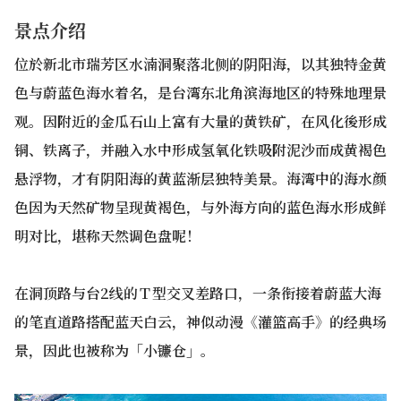
景点介绍
位於新北市瑞芳区水湳洞聚落北侧的阴阳海，以其独特金黄
色与蔚蓝色海水着名，是台湾东北角滨海地区的特殊地理景
观。因附近的金瓜石山上富有大量的黄铁矿，在风化後形成
铜、铁离子，并融入水中形成氢氧化铁吸附泥沙而成黄褐色
悬浮物，才有阴阳海的黄蓝渐层独特美景。海湾中的海水颜
色因为天然矿物呈现黄褐色，与外海方向的蓝色海水形成鲜
明对比，堪称天然调色盘呢！
在洞顶路与台2线的Ｔ型交叉差路口，一条衔接着蔚蓝大海
的笔直道路搭配蓝天白云，神似动漫《灌篮高手》的经典场
景，因此也被称为「小镰仓」。