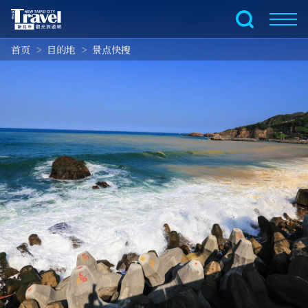
跳
到
全文搜索
主
首页
目的地
景点快搜
要
内
容
区
块