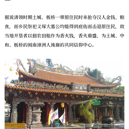
据说清领时期土城、板桥一带原住民时来抢夺汉人金钱、粮
食，而乡民祭祀义塚大墓公均能得到庇佑而击退原住民，故
当地开垦者以佃农田租作为香火钱，香火鼎盛，为土城、中
和、板桥的闽南漳洲人後裔的共同信仰中心。