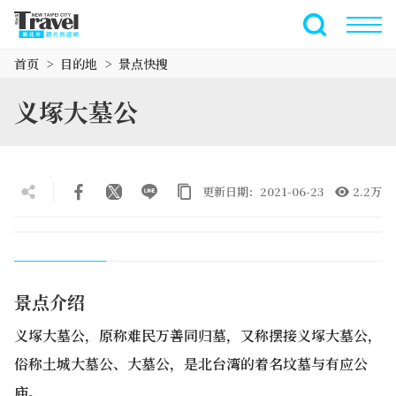
跳
到
全文搜索
主
首页
目的地
景点快搜
要
内
义塚大墓公
容
区
块
更新日期：2021-06-23
2.2万
景点介绍
义塚大墓公，原称难民万善同归墓，又称摆接义塚大墓公，
俗称土城大墓公、大墓公，是北台湾的着名坟墓与有应公
庙。