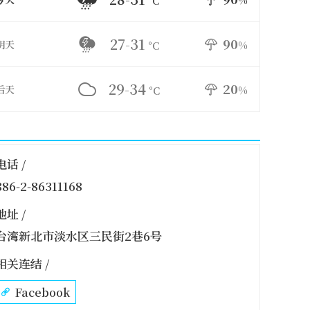
%
°C
27-31
90
明天
%
°C
29-34
20
后天
%
°C
电话 /
886-2-86311168
地址 /
台湾新北市淡水区三民街2巷6号
相关连结 /
Facebook