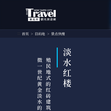
跳
到
主
要
内
容
:::
首页
目的地
景点快搜
区
块
淡水红楼
华
殖
民
地
式
的
红
砖
建
筑
外
观
．
象
徵
一
世
纪
黄
金
淡
水
的
繁