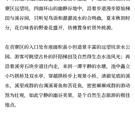
寮区远望坑，四面环山的幽静谷地中，沿着步道漫步原始梯
田与溪谷间，只听见鸟语和潺潺流水的合鸣曲，夏末秋初时
分，花白味香的野姜花盛开，彷佛置身於世外桃源。
在贡寮区的入口处有座面积虽小但造景丰富的远望坑亲水公
园。游客可眺望古朴的阡陌梯田及自然得生态水池风光；再
沿着溪旁石块步道往内走，来到一潭平静的水塘，池中矗立
小巧拱桥及双水亭，穿越拱桥步上观景小桥，清澈见底的溪
水，溪里成群的台湾溪哥鱼和苦花鱼，密密麻麻成群的游动
煞为壮观，如此宁静的幽谷美景，是个自然生态旅游的极佳
地点。