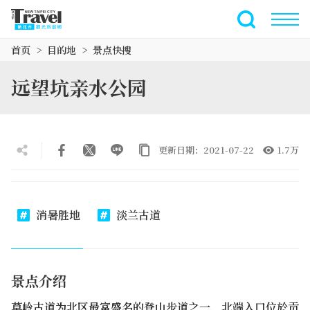
跳
到
全文搜索
主
首页
目的地
景点快搜
要
内
远望坑亲水公园
容
区
块
更新日期：2021-07-22
1.7万
消暑胜地
淡兰古道
景点介绍
草岭古道为北区最富盛名的登山步道之一，北端入口位於贡