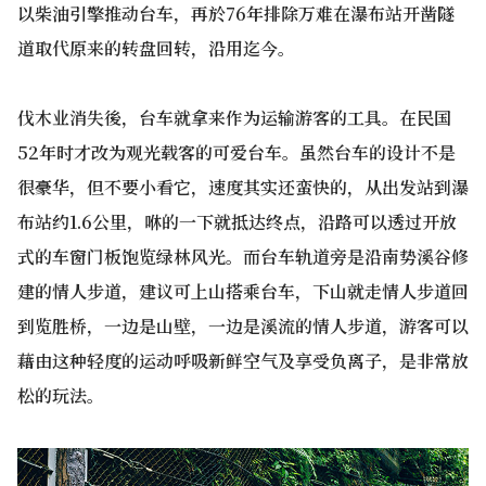
以柴油引擎推动台车，再於76年排除万难在瀑布站开凿隧
道取代原来的转盘回转，沿用迄今。
伐木业消失後，台车就拿来作为运输游客的工具。在民国
52年时才改为观光载客的可爱台车。虽然台车的设计不是
很豪华，但不要小看它，速度其实还蛮快的，从出发站到瀑
布站约1.6公里，咻的一下就抵达终点，沿路可以透过开放
式的车窗门板饱览绿林风光。而台车轨道旁是沿南势溪谷修
建的情人步道，建议可上山搭乘台车，下山就走情人步道回
到览胜桥，一边是山壁，一边是溪流的情人步道，游客可以
藉由这种轻度的运动呼吸新鲜空气及享受负离子，是非常放
松的玩法。