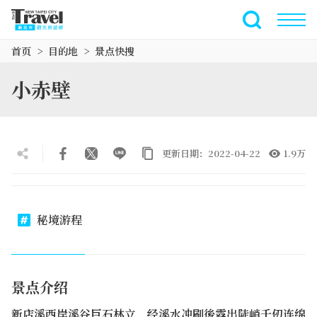
跳
到
全文搜索
主
首页
目的地
景点快搜
要
内
小赤壁
容
区
块
更新日期：2022-04-22
1.9万
秘境游程
景点介绍
新店溪西岸溪谷巨石林立，经溪水冲刷後露出陡峭千仞连绵