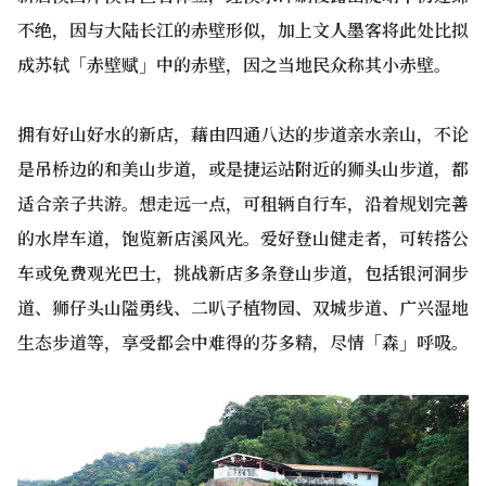
不绝，因与大陆长江的赤壁形似，加上文人墨客将此处比拟
成苏轼「赤壁赋」中的赤壁，因之当地民众称其小赤壁。
拥有好山好水的新店，藉由四通八达的步道亲水亲山，不论
是吊桥边的和美山步道，或是捷运站附近的狮头山步道，都
适合亲子共游。想走远一点，可租辆自行车，沿着规划完善
的水岸车道，饱览新店溪风光。爱好登山健走者，可转搭公
车或免费观光巴士，挑战新店多条登山步道，包括银河洞步
道、狮仔头山隘勇线、二叭子植物园、双城步道、广兴湿地
生态步道等，享受都会中难得的芬多精，尽情「森」呼吸。