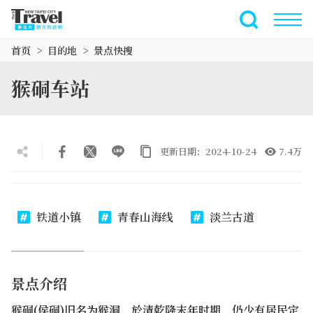
跳
到
全文搜索
主
首页
目的地
景点快搜
要
内
猴硐车站
容
区
块
更新日期：2024-10-24
7.4万
铁道小镇
青春山海线
淡兰古道
景点介绍
猴硐(侯硐)旧名为猴洞，於清乾隆末年时期，仍少有居民定