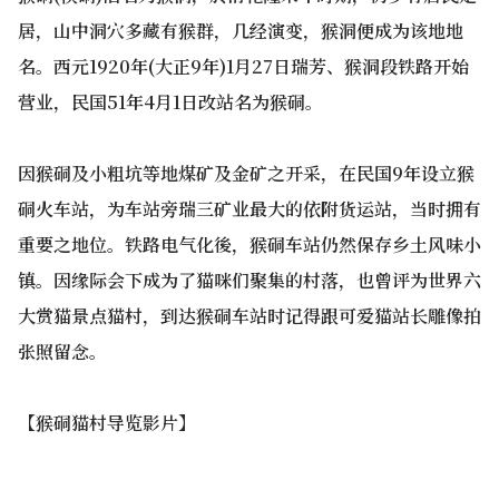
居，山中洞穴多藏有猴群，几经演变，猴洞便成为该地地
名。西元1920年(大正9年)1月27日瑞芳、猴洞段铁路开始
营业，民国51年4月1日改站名为猴硐。
因猴硐及小粗坑等地煤矿及金矿之开采，在民国9年设立猴
硐火车站，为车站旁瑞三矿业最大的依附货运站，当时拥有
重要之地位。铁路电气化後，猴硐车站仍然保存乡土风味小
镇。因缘际会下成为了猫咪们聚集的村落，也曾评为世界六
大赏猫景点猫村，到达猴硐车站时记得跟可爱猫站长雕像拍
张照留念。
【猴硐猫村导览影片】